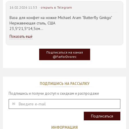
16.02.2026 11:53 ·
открыть в Telegram
Ваза для конфет на ножке Michael Aram "Butterfly Ginkgo"
Нержавеющая сталь, США
23,5*21,5*14,5см
Показать ещё
Идея такого дизайна предметов сервировки стола пришла
создателю, когда он впервые увидел дерево Гинкго Билоба,
у которого растут двойные листья, напоминающие крылья
Подписаться на канал
бабочки
@FarforDvorec
ПОДПИШИСЬ НА РАССЫЛКУ
Подпишись и получи доступ к скидкам и распродаже
ИНФОРМАЦИЯ