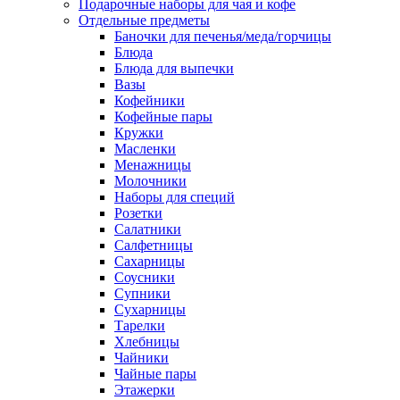
Подарочные наборы для чая и кофе
Отдельные предметы
Баночки для печенья/меда/горчицы
Блюда
Блюда для выпечки
Вазы
Кофейники
Кофейные пары
Кружки
Масленки
Менажницы
Молочники
Наборы для специй
Розетки
Салатники
Салфетницы
Сахарницы
Соусники
Супники
Сухарницы
Тарелки
Хлебницы
Чайники
Чайные пары
Этажерки