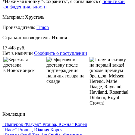
*Нажимая кнопку "Сохранить", я соглашаюсь с
политикой
конфиденциальности
Материал: Хрусталь
Производитель:
Timon
Страна-производитель: Италия
17 448 руб.
Нет в наличии
Сообщить о поступлении
Бережная
Оформляем
Получи скидку
доставка
доставку после
на первый заказ!
в Новосибирск
подтверждения
(кроме премиум
наличия товара на
брендов: Meissen,
складе
Herend, Marie
Daage, Raynaud,
Haviland, Rosenthal,
Dibbern, Royal
Crown)
Коллекции
"Имперор Флауэр" Prouna, Южная Корея
"Наос" Prouna, Южная Корея