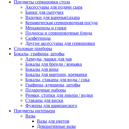
Предметы сервировки стола
Аксессуары для подачи сыра
Банки для сыпучих
Вазочки для варенья/сахара
Керамическая сервировочная посуда
Менажницы и горки
Подносы и сервировочные блюда
Салфетницы
Другие аксессуары для сервировки
Столовые приборы
Бокалы, графины, штофы
Армуды, чашки для чая
Бокалы для бренди / коньяка
Бокалы для вина
Бокалы для мартини, креманки
Бокалы, стаканы для воды / сока
Графины, кувшины, штофы
Подарочные наборы
Рюмки, стопки для ликера / водки
Стаканы для виски
Фужеры для шампанского
Предметы интерьера
Вазы
Вазы для цветов
Декоративные вазы