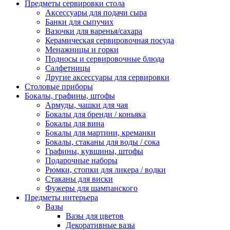
Предметы сервировки стола
Аксессуары для подачи сыра
Банки для сыпучих
Вазочки для варенья/сахара
Керамическая сервировочная посуда
Менажницы и горки
Подносы и сервировочные блюда
Салфетницы
Другие аксессуары для сервировки
Столовые приборы
Бокалы, графины, штофы
Армуды, чашки для чая
Бокалы для бренди / коньяка
Бокалы для вина
Бокалы для мартини, креманки
Бокалы, стаканы для воды / сока
Графины, кувшины, штофы
Подарочные наборы
Рюмки, стопки для ликера / водки
Стаканы для виски
Фужеры для шампанского
Предметы интерьера
Вазы
Вазы для цветов
Декоративные вазы