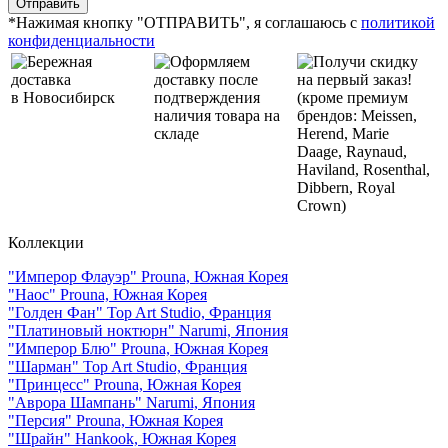
*Нажимая кнопку "ОТПРАВИТЬ", я соглашаюсь с
политикой
конфиденциальности
Бережная
Оформляем
Получи скидку
доставка
доставку после
на первый заказ!
в Новосибирск
подтверждения
(кроме премиум
наличия товара на
брендов: Meissen,
складе
Herend, Marie
Daage, Raynaud,
Haviland, Rosenthal,
Dibbern, Royal
Crown)
Коллекции
"Имперор Флауэр" Prouna, Южная Корея
"Наос" Prouna, Южная Корея
"Голден Фан" Top Art Studio, Франция
"Платиновый ноктюрн" Narumi, Япония
"Имперор Блю" Prouna, Южная Корея
"Шарман" Top Art Studio, Франция
"Принцесс" Prouna, Южная Корея
"Аврора Шампань" Narumi, Япония
"Персия" Prouna, Южная Корея
"Шрайн" Hankook, Южная Корея