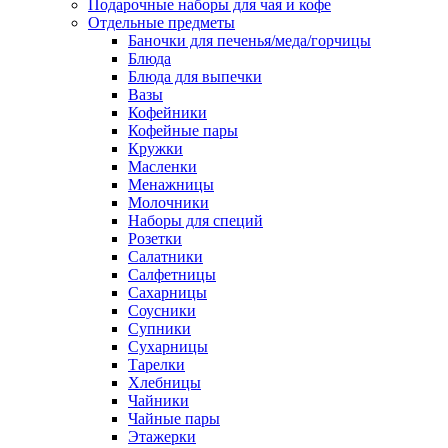
Подарочные наборы для чая и кофе
Отдельные предметы
Баночки для печенья/меда/горчицы
Блюда
Блюда для выпечки
Вазы
Кофейники
Кофейные пары
Кружки
Масленки
Менажницы
Молочники
Наборы для специй
Розетки
Салатники
Салфетницы
Сахарницы
Соусники
Супники
Сухарницы
Тарелки
Хлебницы
Чайники
Чайные пары
Этажерки