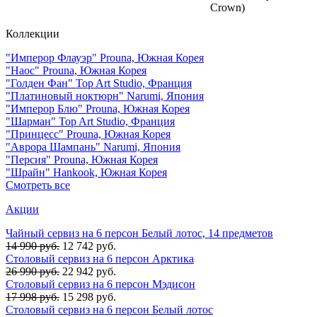
Crown)
Коллекции
"Имперор Флауэр" Prouna, Южная Корея
"Наос" Prouna, Южная Корея
"Голден Фан" Top Art Studio, Франция
"Платиновый ноктюрн" Narumi, Япония
"Имперор Блю" Prouna, Южная Корея
"Шарман" Top Art Studio, Франция
"Принцесс" Prouna, Южная Корея
"Аврора Шампань" Narumi, Япония
"Персия" Prouna, Южная Корея
"Шрайн" Hankook, Южная Корея
Смотреть все
Акции
Чайный сервиз на 6 персон Белый лотос, 14 предметов
14 990 руб.
12 742 руб.
Столовый сервиз на 6 персон Арктика
26 990 руб.
22 942 руб.
Столовый сервиз на 6 персон Мэдисон
17 998 руб.
15 298 руб.
Столовый сервиз на 6 персон Белый лотос