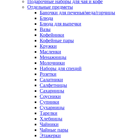
Подарочные наборы для чая и кофе
Отдельные предметы
Баночки для печенья/меда/горчицы
Блюда
Блюда для выпечки
Вазы
Кофейники
Кофейные пары
Кружки
Масленки
Менажницы
Молочники
Наборы для специй
Розетки
Салатники
Салфетницы
Сахарницы
Соусники
Супники
Сухарницы
Тарелки
Хлебницы
Чайники
Чайные пары
Этажерки