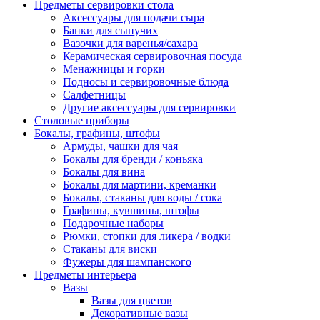
Предметы сервировки стола
Аксессуары для подачи сыра
Банки для сыпучих
Вазочки для варенья/сахара
Керамическая сервировочная посуда
Менажницы и горки
Подносы и сервировочные блюда
Салфетницы
Другие аксессуары для сервировки
Столовые приборы
Бокалы, графины, штофы
Армуды, чашки для чая
Бокалы для бренди / коньяка
Бокалы для вина
Бокалы для мартини, креманки
Бокалы, стаканы для воды / сока
Графины, кувшины, штофы
Подарочные наборы
Рюмки, стопки для ликера / водки
Стаканы для виски
Фужеры для шампанского
Предметы интерьера
Вазы
Вазы для цветов
Декоративные вазы