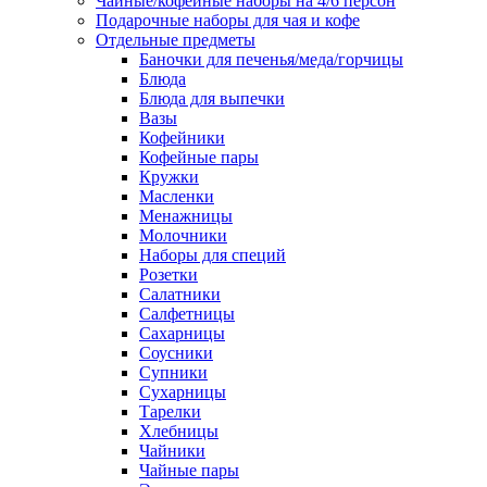
Чайные/кофейные наборы на 4/6 персон
Подарочные наборы для чая и кофе
Отдельные предметы
Баночки для печенья/меда/горчицы
Блюда
Блюда для выпечки
Вазы
Кофейники
Кофейные пары
Кружки
Масленки
Менажницы
Молочники
Наборы для специй
Розетки
Салатники
Салфетницы
Сахарницы
Соусники
Супники
Сухарницы
Тарелки
Хлебницы
Чайники
Чайные пары