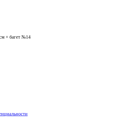
см + багет №14
енциальности