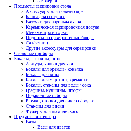
Этажерки
Предметы сервировки стола
Аксессуары для подачи сыра
Банки для сыпучих
Вазочки для варенья/сахара
Керамическая сервировочная посуда
Менажницы и горки
Подносы и сервировочные блюда
Салфетницы
Другие аксессуары для сервировки
Столовые приборы
Бокалы, графины, штофы
Армуды, чашки для чая
Бокалы для бренди / коньяка
Бокалы для вина
Бокалы для мартини, креманки
Бокалы, стаканы для воды / сока
Графины, кувшины, штофы
Подарочные наборы
Рюмки, стопки для ликера / водки
Стаканы для виски
Фужеры для шампанского
Предметы интерьера
Вазы
Вазы для цветов