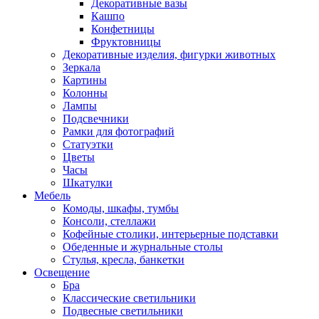
Декоративные вазы
Кашпо
Конфетницы
Фруктовницы
Декоративные изделия, фигурки животных
Зеркала
Картины
Колонны
Лампы
Подсвечники
Рамки для фотографий
Статуэтки
Цветы
Часы
Шкатулки
Мебель
Комоды, шкафы, тумбы
Консоли, стеллажи
Кофейные столики, интерьерные подставки
Обеденные и журнальные столы
Стулья, кресла, банкетки
Освещение
Бра
Классические светильники
Подвесные светильники