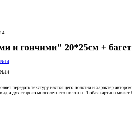
14
и и гончими" 20*25см + баге
оляет передать текстуру настоящего полотна и характер авторск
д и дух старого многолетнего полотна. Любая картина может бы