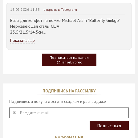
16.02.2026 11:53 ·
открыть в Telegram
Ваза для конфет на ножке Michael Aram "Butterfly Ginkgo"
Нержавеющая сталь, США
23,5*21,5*14,5см
Показать ещё
Идея такого дизайна предметов сервировки стола пришла
создателю, когда он впервые увидел дерево Гинкго Билоба,
у которого растут двойные листья, напоминающие крылья
Подписаться на канал
бабочки
@FarforDvorec
ПОДПИШИСЬ НА РАССЫЛКУ
Подпишись и получи доступ к скидкам и распродаже
ИНФОРМАЦИЯ