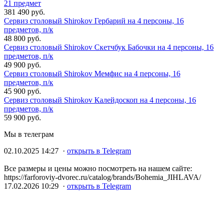
21 предмет
381 490 руб.
Сервиз столовый Shirokov Гербарий на 4 персоны, 16
предметов, п/к
48 800 руб.
Сервиз столовый Shirokov Скетчбук Бабочки на 4 персоны, 16
предметов, п/к
49 900 руб.
Сервиз столовый Shirokov Мемфис на 4 персоны, 16
предметов, п/к
45 900 руб.
Сервиз столовый Shirokov Калейдоскоп на 4 персоны, 16
предметов, п/к
59 900 руб.
Мы в телеграм
02.10.2025 14:27 ·
открыть в Telegram
Все размеры и цены можно посмотреть на нашем сайте:
https://farforoviy-dvorec.ru/catalog/brands/Bohemia_JIHLAVA/
17.02.2026 10:29 ·
открыть в Telegram