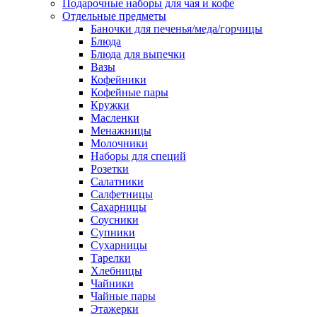
Подарочные наборы для чая и кофе
Отдельные предметы
Баночки для печенья/меда/горчицы
Блюда
Блюда для выпечки
Вазы
Кофейники
Кофейные пары
Кружки
Масленки
Менажницы
Молочники
Наборы для специй
Розетки
Салатники
Салфетницы
Сахарницы
Соусники
Супники
Сухарницы
Тарелки
Хлебницы
Чайники
Чайные пары
Этажерки