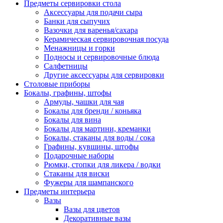
Предметы сервировки стола
Аксессуары для подачи сыра
Банки для сыпучих
Вазочки для варенья/сахара
Керамическая сервировочная посуда
Менажницы и горки
Подносы и сервировочные блюда
Салфетницы
Другие аксессуары для сервировки
Столовые приборы
Бокалы, графины, штофы
Армуды, чашки для чая
Бокалы для бренди / коньяка
Бокалы для вина
Бокалы для мартини, креманки
Бокалы, стаканы для воды / сока
Графины, кувшины, штофы
Подарочные наборы
Рюмки, стопки для ликера / водки
Стаканы для виски
Фужеры для шампанского
Предметы интерьера
Вазы
Вазы для цветов
Декоративные вазы