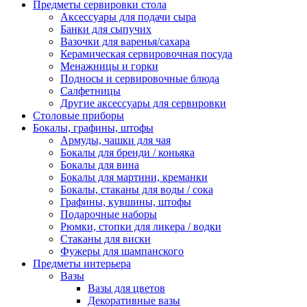
Предметы сервировки стола
Аксессуары для подачи сыра
Банки для сыпучих
Вазочки для варенья/сахара
Керамическая сервировочная посуда
Менажницы и горки
Подносы и сервировочные блюда
Салфетницы
Другие аксессуары для сервировки
Столовые приборы
Бокалы, графины, штофы
Армуды, чашки для чая
Бокалы для бренди / коньяка
Бокалы для вина
Бокалы для мартини, креманки
Бокалы, стаканы для воды / сока
Графины, кувшины, штофы
Подарочные наборы
Рюмки, стопки для ликера / водки
Стаканы для виски
Фужеры для шампанского
Предметы интерьера
Вазы
Вазы для цветов
Декоративные вазы