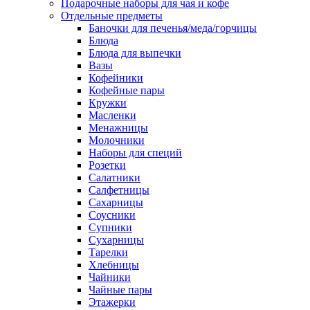
Подарочные наборы для чая и кофе
Отдельные предметы
Баночки для печенья/меда/горчицы
Блюда
Блюда для выпечки
Вазы
Кофейники
Кофейные пары
Кружки
Масленки
Менажницы
Молочники
Наборы для специй
Розетки
Салатники
Салфетницы
Сахарницы
Соусники
Супники
Сухарницы
Тарелки
Хлебницы
Чайники
Чайные пары
Этажерки