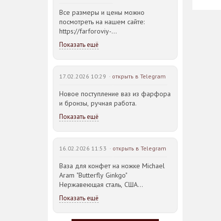
Все размеры и цены можно
посмотреть на нашем сайте:
https://farforoviy-
dvorec.ru/catalog/brands/Bohemia_JIHLAVA/
Показать ещё
17.02.2026 10:29 ·
открыть в Telegram
Новое поступление ваз из фарфора
и бронзы, ручная работа.
Показать ещё
16.02.2026 11:53 ·
открыть в Telegram
Ваза для конфет на ножке Michael
Aram "Butterfly Ginkgo"
Нержавеющая сталь, США
23,5*21,5*14,5см
Показать ещё
Идея такого дизайна предметов