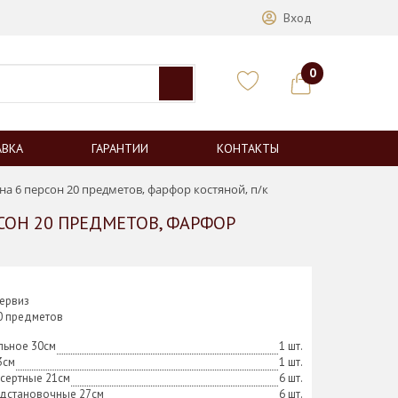
Вход
0
АВКА
ГАРАНТИИ
КОНТАКТЫ
на 6 персон 20 предметов, фарфор костяной, п/к
РСОН 20 ПРЕДМЕТОВ, ФАРФОР
ервиз
20 предметов
льное 30см
1 шт.
3см
1 шт.
сертные 21см
6 шт.
одстановочные 27см
6 шт.