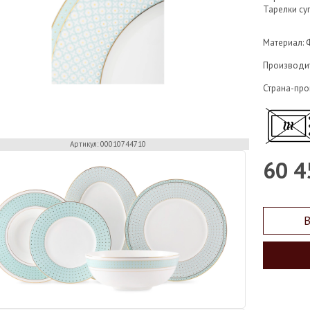
Тарелки су
Материал:
Производи
Страна-про
Артикул: 00010744710
60 4
В