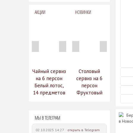
АКЦИИ
НОВИНКИ
Чайный сервиз
Столовый
на 6 персон
сервиз на 6
Белый лотос,
персон
14 предметов
Фруктовый
14 990
сад (590-651)
31 528
руб.
12
Бер
руб.
МЫ В ТЕЛЕГРАМ
742 руб.
в Ново
02.10.2025 14:27 ·
открыть в Telegram