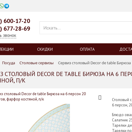
0) 600-17-20
9) 677-28-69
ь звонок
ЛЕКЦИИ
СКИДКИ
ОПЛАТА
ДОСТ
Посуда
Столовые сервизы
Сервиз столовый Decor de table Бирюза 
З СТОЛОВЫЙ DECOR DE TABLE БИРЮЗА НА 6 ПЕ
НОЙ, П/К
Столовый с
6 персон, 
Блюдо ова
Салатник 2
Тарелки де
Тарелки п