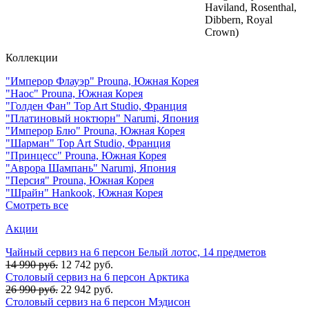
Haviland, Rosenthal,
Dibbern, Royal
Crown)
Коллекции
"Имперор Флауэр" Prouna, Южная Корея
"Наос" Prouna, Южная Корея
"Голден Фан" Top Art Studio, Франция
"Платиновый ноктюрн" Narumi, Япония
"Имперор Блю" Prouna, Южная Корея
"Шарман" Top Art Studio, Франция
"Принцесс" Prouna, Южная Корея
"Аврора Шампань" Narumi, Япония
"Персия" Prouna, Южная Корея
"Шрайн" Hankook, Южная Корея
Смотреть все
Акции
Чайный сервиз на 6 персон Белый лотос, 14 предметов
14 990 руб.
12 742 руб.
Столовый сервиз на 6 персон Арктика
26 990 руб.
22 942 руб.
Столовый сервиз на 6 персон Мэдисон