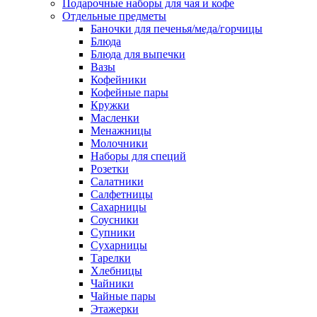
Подарочные наборы для чая и кофе
Отдельные предметы
Баночки для печенья/меда/горчицы
Блюда
Блюда для выпечки
Вазы
Кофейники
Кофейные пары
Кружки
Масленки
Менажницы
Молочники
Наборы для специй
Розетки
Салатники
Салфетницы
Сахарницы
Соусники
Супники
Сухарницы
Тарелки
Хлебницы
Чайники
Чайные пары
Этажерки