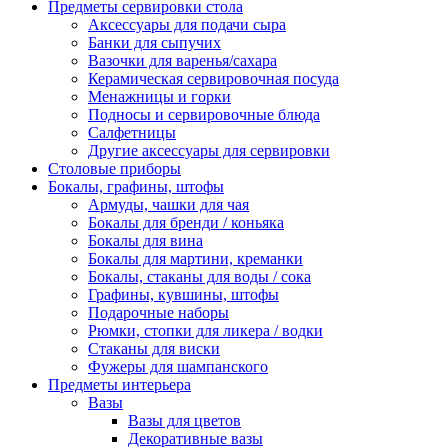
Предметы сервировки стола
Аксессуары для подачи сыра
Банки для сыпучих
Вазочки для варенья/сахара
Керамическая сервировочная посуда
Менажницы и горки
Подносы и сервировочные блюда
Салфетницы
Другие аксессуары для сервировки
Столовые приборы
Бокалы, графины, штофы
Армуды, чашки для чая
Бокалы для бренди / коньяка
Бокалы для вина
Бокалы для мартини, креманки
Бокалы, стаканы для воды / сока
Графины, кувшины, штофы
Подарочные наборы
Рюмки, стопки для ликера / водки
Стаканы для виски
Фужеры для шампанского
Предметы интерьера
Вазы
Вазы для цветов
Декоративные вазы