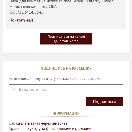
Ваза для конфет на ножке Michael Aram "Butterfly Ginkgo"
Нержавеющая сталь, США
23,5*21,5*14,5см
Показать ещё
Идея такого дизайна предметов сервировки стола пришла
создателю, когда он впервые увидел дерево Гинкго Билоба,
у которого растут двойные листья, напоминающие крылья
Подписаться на канал
бабочки
@FarforDvorec
ПОДПИШИСЬ НА РАССЫЛКУ
Подпишись и получи доступ к скидкам и распродаже
ИНФОРМАЦИЯ
Как сделать заказ через интернет
Правила по уходу за фарфоровыми изделиями