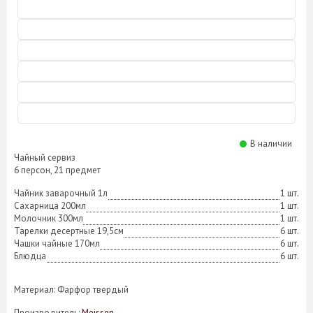
В наличии
Чайный сервиз
6 персон, 21 предмет
Чайник заварочный 1л
1 шт.
Сахарница 200мл
1 шт.
Молочник 300мл
1 шт.
Тарелки десертные 19,5см
6 шт.
Чашки чайные 170мл
6 шт.
Блюдца
6 шт.
Материал: Фарфор твердый
Производитель:
Meissen