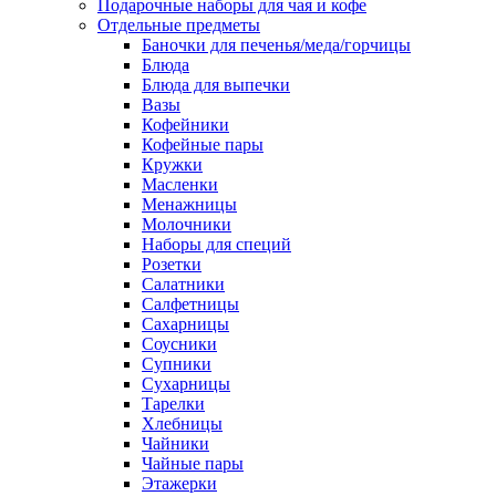
Подарочные наборы для чая и кофе
Отдельные предметы
Баночки для печенья/меда/горчицы
Блюда
Блюда для выпечки
Вазы
Кофейники
Кофейные пары
Кружки
Масленки
Менажницы
Молочники
Наборы для специй
Розетки
Салатники
Салфетницы
Сахарницы
Соусники
Супники
Сухарницы
Тарелки
Хлебницы
Чайники
Чайные пары
Этажерки