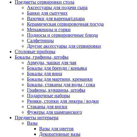
Предметы сервировки стола
Аксессуары для подачи сыра
Банки для сыпучих
Вазочки для варенья/сахара
Керамическая сервировочная посуда
Менажницы и горки
Подносы и сервировочные блюда
Салфетницы
Другие аксессуары для сервировки
Столовые приборы
Бокалы, графины, штофы
Армуды, чашки для чая
Бокалы для бренди / коньяка
Бокалы для вина
Бокалы для мартини, креманки
Бокалы, стаканы для воды / сока
Графины, кувшины, штофы
Подарочные наборы
Рюмки, стопки для ликера / водки
Стаканы для виски
Фужеры для шампанского
Предметы интерьера
Вазы
Вазы для цветов
Декоративные вазы