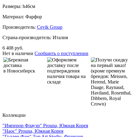
Размеры: h46см
Материал: Фарфор
Производитель:
Cevik Group
Страна-производитель: Италия
6 408 руб.
Нет в наличии
Сообщить о поступлении
Бережная
Оформляем
Получи скидку
доставка
доставку после
на первый заказ!
в Новосибирск
подтверждения
(кроме премиум
наличия товара на
брендов: Meissen,
складе
Herend, Marie
Daage, Raynaud,
Haviland, Rosenthal,
Dibbern, Royal
Crown)
Коллекции
"Имперор Флауэр" Prouna, Южная Корея
"Наос" Prouna, Южная Корея
"Голден Фан" Top Art Studio, Франция