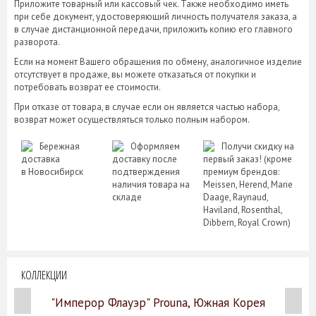
Приложите товарный или кассовый чек. Также необходимо иметь
при себе документ, удостоверяющий личность получателя заказа, а
в случае дистанционной передачи, приложить копию его главного
разворота.
Если на момент Вашего обращения по обмену, аналогичное изделие
отсутствует в продаже, вы можете отказаться от покупки и
потребовать возврат ее стоимости.
При отказе от товара, в случае если он является частью набора,
возврат может осуществляться только полным набором.
Бережная
Оформляем
Получи скидку на
доставка
доставку после
первый заказ! (кроме
в Новосибирск
подтверждения
премиум брендов:
наличия товара на
Meissen, Herend, Marie
складе
Daage, Raynaud,
Haviland, Rosenthal,
Dibbern, Royal Crown)
КОЛЛЕКЦИИ
"Имперор Флауэр" Prouna, Южная Корея