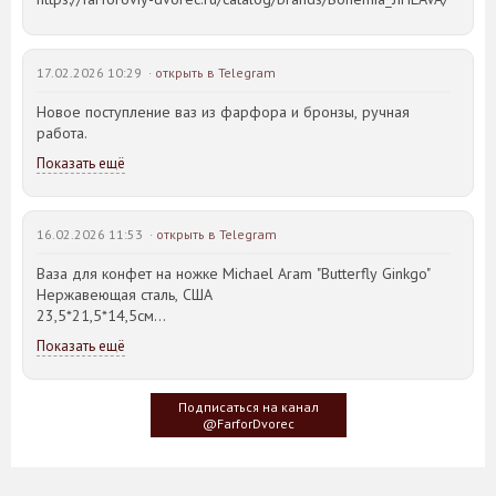
17.02.2026 10:29 ·
открыть в Telegram
Новое поступление ваз из фарфора и бронзы, ручная
работа.
Показать ещё
16.02.2026 11:53 ·
открыть в Telegram
Ваза для конфет на ножке Michael Aram "Butterfly Ginkgo"
Нержавеющая сталь, США
23,5*21,5*14,5см
Показать ещё
Идея такого дизайна предметов сервировки стола пришла
создателю, когда он впервые увидел дерево Гинкго Билоба,
у которого растут двойные листья, напоминающие крылья
Подписаться на канал
бабочки
@FarforDvorec