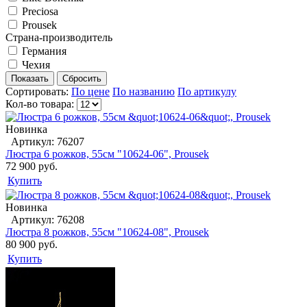
Preciosa
Prousek
Страна-производитель
Германия
Чехия
Сортировать:
По цене
По названию
По артикулу
Кол-во товара:
Новинка
Артикул: 76207
Люстра 6 рожков, 55см "10624-06", Prousek
72 900 руб.
Купить
Новинка
Артикул: 76208
Люстра 8 рожков, 55см "10624-08", Prousek
80 900 руб.
Купить