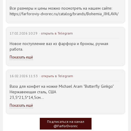
Все размеры и цены можно посмотреть на нашем сайте:
https://farforoviy-dvorec.ru/catalog/brands/Bohemia_JIHLAVA/
17.02.2026 10:29 ·
открыть в Telegram
Новое поступление ваз из фарфора и бронзы, ручная
работа.
Показать ещё
16.02.2026 11:53 ·
открыть в Telegram
Ваза для конфет на ножке Michael Aram "Butterfly Ginkgo"
Нержавеющая сталь, США
23,5*21,5*14,5см
Показать ещё
Идея такого дизайна предметов сервировки стола пришла
создателю, когда он впервые увидел дерево Гинкго Билоба,
у которого растут двойные листья, напоминающие крылья
Подписаться на канал
бабочки
@FarforDvorec