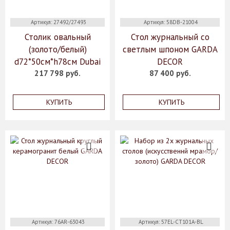
Артикул: 27492/27493
Артикул: 58DB-21004
Столик овальный
Стол журнальный со
(золото/белый)
светлым шпоном GARDA
d72*50см*h78см Dubai
DECOR
217 798 руб.
87 400 руб.
КУПИТЬ
КУПИТЬ
Артикул: 76AR-63043
Артикул: 57EL-CT101А-BL