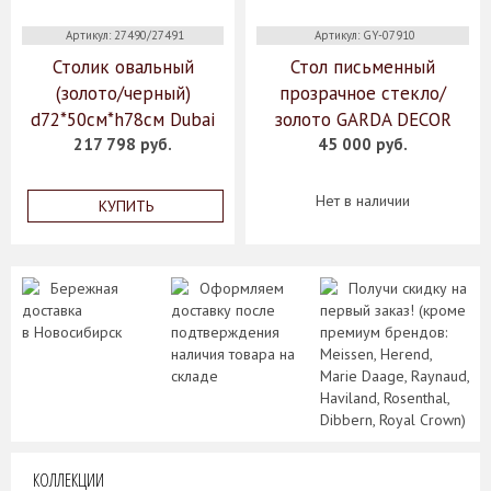
Артикул: 27490/27491
Артикул: GY-07910
Столик овальный
Стол письменный
(золото/черный)
прозрачное стекло/
d72*50см*h78см Dubai
золото GARDA DECOR
217 798 руб.
45 000 руб.
Нет в наличии
КУПИТЬ
Бережная
Оформляем
Получи скидку на
доставка
доставку после
первый заказ! (кроме
в Новосибирск
подтверждения
премиум брендов:
наличия товара на
Meissen, Herend,
складе
Marie Daage, Raynaud,
Haviland, Rosenthal,
Dibbern, Royal Crown)
КОЛЛЕКЦИИ