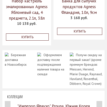
Набор кастрюль
Банка для сыпучих
эмалированных Agness
продуктов Agness
Яблоневый сад, 4
Фландрия, 1.0л, 9см
предмета, 2.1л, 3.8л
3 168 руб.
10 138 руб.
КУПИТЬ
КУПИТЬ
Бережная
Оформляем
Получи скидку на
доставка
доставку после
первый заказ! (кроме
в Новосибирск
подтверждения
премиум брендов:
наличия товара на
Meissen, Herend,
складе
Marie Daage, Raynaud,
Haviland, Rosenthal,
Dibbern, Royal Crown)
КОЛЛЕКЦИИ
"Имперор Флауэр" Prouna, Южная Корея