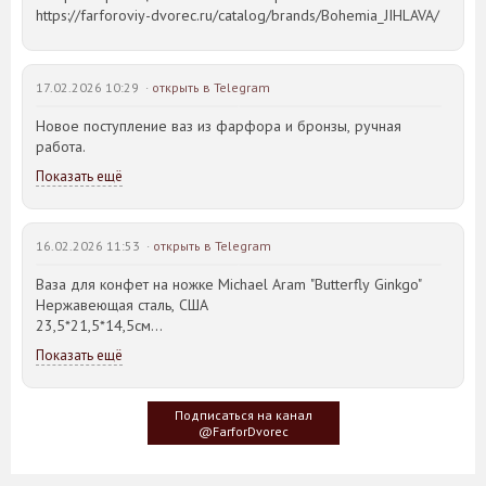
https://farforoviy-dvorec.ru/catalog/brands/Bohemia_JIHLAVA/
17.02.2026 10:29 ·
открыть в Telegram
Новое поступление ваз из фарфора и бронзы, ручная
работа.
Показать ещё
16.02.2026 11:53 ·
открыть в Telegram
Ваза для конфет на ножке Michael Aram "Butterfly Ginkgo"
Нержавеющая сталь, США
23,5*21,5*14,5см
Показать ещё
Идея такого дизайна предметов сервировки стола пришла
создателю, когда он впервые увидел дерево Гинкго Билоба,
у которого растут двойные листья, напоминающие крылья
Подписаться на канал
бабочки
@FarforDvorec