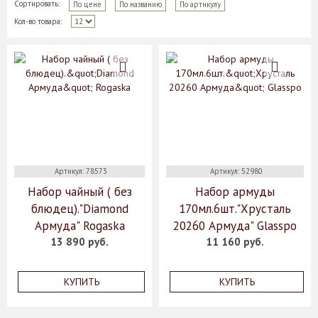
Сортировать:
По цене
По названию
По артикулу
Кол-во товара:
Артикул: 78573
Артикул: 52980
Набор чайный ( без
Набор армуды
блюдец)."Diamond
170мл.6шт."Хрусталь
Армуда" Rogaska
20260 Армуда" Glasspo
13 890 руб.
11 160 руб.
КУПИТЬ
КУПИТЬ