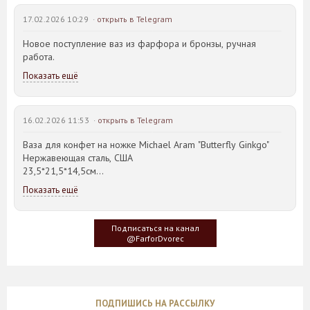
17.02.2026 10:29 ·
открыть в Telegram
Новое поступление ваз из фарфора и бронзы, ручная
работа.
Показать ещё
16.02.2026 11:53 ·
открыть в Telegram
Ваза для конфет на ножке Michael Aram "Butterfly Ginkgo"
Нержавеющая сталь, США
23,5*21,5*14,5см
Показать ещё
Идея такого дизайна предметов сервировки стола пришла
создателю, когда он впервые увидел дерево Гинкго Билоба,
у которого растут двойные листья, напоминающие крылья
Подписаться на канал
бабочки
@FarforDvorec
ПОДПИШИСЬ НА РАССЫЛКУ