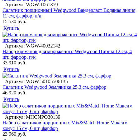
Артикул: WGW-1061859
Салатник порционный Wedgwood Вандерласт Водяная лилия
11 см, фарфор, п/к
15 530 руб.
Купить
Артикул: WGW-40032142
Набор креманок для мороженого Wedgwood Пионы 12 см, 4
шт, фарфор, п/к
33 910 руб.
Купить
Артикул: WGW-50105506135
Салатник Wedgwood Земляника 25,3 см, фарфор
46 920 руб.
Купить
Артикул: MHCNPO30139
Набор салатников порционных Mix&Match Home Максим
конус 15 см, 6 шт, фарфор
23 960 руб.