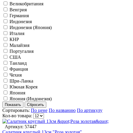
Великобритания
Венгрия
Германия
Индонезия
Индонезия (Япония)
Италия
КНР
Малайзия
Португалия
США
Таиланд
Франция
Чехия
Шри-Ланка
Южная Корея
Япония
Япония (Индонезия)
Сортировать:
По цене
По названию
По артикулу
Кол-во товара:
Артикул: 57447
Салатник круглый 13см "Роза золотая"