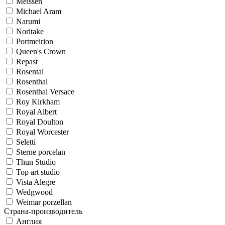
Meissen
Michael Aram
Narumi
Noritake
Portmeirion
Queen's Crown
Repast
Rosental
Rosenthal
Rosenthal Versace
Roy Kirkham
Royal Albert
Royal Doulton
Royal Worcester
Seletti
Sterne porcelan
Thun Studio
Top art studio
Vista Alegre
Wedgwood
Weimar porzellan
Страна-производитель
Англия