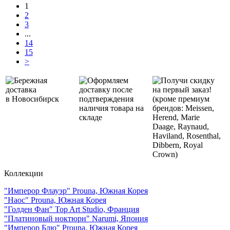
1
2
3
...
14
15
>
Бережная
Оформляем
Получи скидку
доставка
доставку после
на первый заказ!
в Новосибирск
подтверждения
(кроме премиум
наличия товара на
брендов: Meissen,
складе
Herend, Marie
Daage, Raynaud,
Haviland, Rosenthal,
Dibbern, Royal
Crown)
Коллекции
"Имперор Флауэр" Prouna, Южная Корея
"Наос" Prouna, Южная Корея
"Голден Фан" Top Art Studio, Франция
"Платиновый ноктюрн" Narumi, Япония
"Имперор Блю" Prouna, Южная Корея