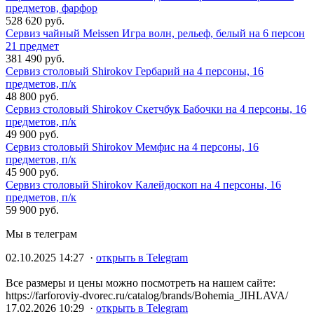
предметов, фарфор
528 620 руб.
Сервиз чайный Meissen Игра волн, рельеф, белый на 6 персон
21 предмет
381 490 руб.
Сервиз столовый Shirokov Гербарий на 4 персоны, 16
предметов, п/к
48 800 руб.
Сервиз столовый Shirokov Скетчбук Бабочки на 4 персоны, 16
предметов, п/к
49 900 руб.
Сервиз столовый Shirokov Мемфис на 4 персоны, 16
предметов, п/к
45 900 руб.
Сервиз столовый Shirokov Калейдоскоп на 4 персоны, 16
предметов, п/к
59 900 руб.
Мы в телеграм
02.10.2025 14:27 ·
открыть в Telegram
Все размеры и цены можно посмотреть на нашем сайте:
https://farforoviy-dvorec.ru/catalog/brands/Bohemia_JIHLAVA/
17.02.2026 10:29 ·
открыть в Telegram