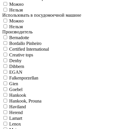
Можно
Нельзя
Использовать в посудомоечной машине
Можно
Нельзя
Производитель
Bernadotte
Bordallo Pinheiro
Certified International
Creative tops
Denby
Dibbern
EGAN
Falkenporzellan
Gien
Goebel
Hankook
Hankook, Prouna
Haviland
Herend
Lamart
Lenox