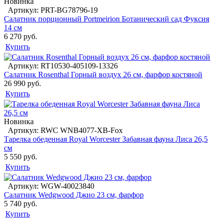
Новинка
Артикул: PRT-BG78796-19
Салатник порционный Portmeirion Ботанический сад Фуксия
14 см
6 270 руб.
Купить
Артикул: RT10530-405109-13326
Салатник Rosenthal Горный воздух 26 см, фарфор костяной
26 990 руб.
Купить
Новинка
Артикул: RWC WNB4077-XB-Fox
Тарелка обеденная Royal Worcester Забавная фауна Лиса 26,5
см
5 550 руб.
Купить
Артикул: WGW-40023840
Салатник Wedgwood Джио 23 см, фарфор
5 740 руб.
Купить