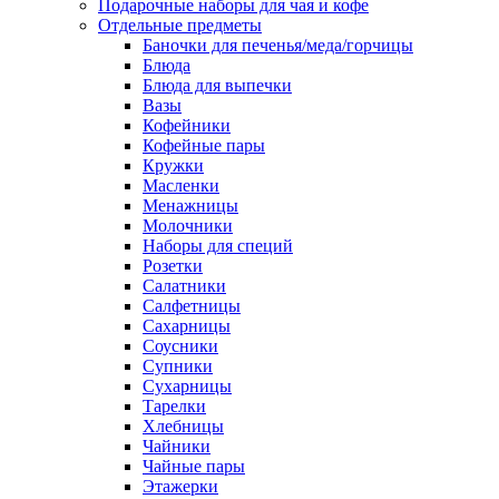
Подарочные наборы для чая и кофе
Отдельные предметы
Баночки для печенья/меда/горчицы
Блюда
Блюда для выпечки
Вазы
Кофейники
Кофейные пары
Кружки
Масленки
Менажницы
Молочники
Наборы для специй
Розетки
Салатники
Салфетницы
Сахарницы
Соусники
Супники
Сухарницы
Тарелки
Хлебницы
Чайники
Чайные пары
Этажерки