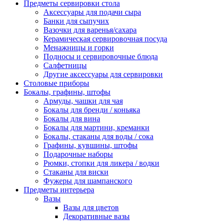
Предметы сервировки стола
Аксессуары для подачи сыра
Банки для сыпучих
Вазочки для варенья/сахара
Керамическая сервировочная посуда
Менажницы и горки
Подносы и сервировочные блюда
Салфетницы
Другие аксессуары для сервировки
Столовые приборы
Бокалы, графины, штофы
Армуды, чашки для чая
Бокалы для бренди / коньяка
Бокалы для вина
Бокалы для мартини, креманки
Бокалы, стаканы для воды / сока
Графины, кувшины, штофы
Подарочные наборы
Рюмки, стопки для ликера / водки
Стаканы для виски
Фужеры для шампанского
Предметы интерьера
Вазы
Вазы для цветов
Декоративные вазы