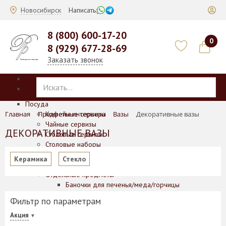
Новосибирск
Написать:
8 (800) 600-17-20
0
8 (929) 677-28-69
Заказать звонок
Каталог
Меню
Посуда
Главная
Предметы интерьера
Кофейные сервизы
Вазы
Декоративные вазы
Чайные сервизы
ДЕКОРАТИВНЫЕ ВАЗЫ
Столовые сервизы
Столовые наборы
Чайные/кофейные наборы на 4/6 персон
Керамика
Стекло
Подарочные наборы для чая и кофе
Отдельные предметы
Баночки для печенья/меда/горчицы
Блюда
Фильтр по параметрам
Блюда для выпечки
Вазы
Акция
Кофейники