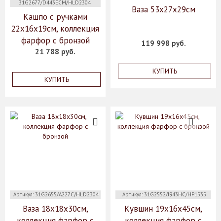
31G2677/D443ECM/HLD2304
Ваза 53х27х29см
Кашпо с ручками
22х16х19см, коллекция
фарфор с бронзой
119 998 руб.
21 788 руб.
КУПИТЬ
КУПИТЬ
Артикул: 31G2655/A227C/HLD2304
Артикул: 31G2552/J943HC/HP1535
Ваза 18х18х30см,
Кувшин 19х16х45см,
коллекция фарфор с
коллекция фарфор с