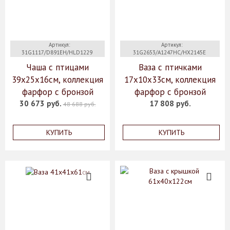
Артикул:
Артикул:
31G1117/D891EH/HLD1229
31G2653/A1247HC/HX2145E
Чаша с птицами
Ваза с птичками
39x25x16см, коллекция
17х10х33см, коллекция
фарфор с бронзой
фарфор с бронзой
30 673 руб.
17 808 руб.
48 688 руб.
КУПИТЬ
КУПИТЬ