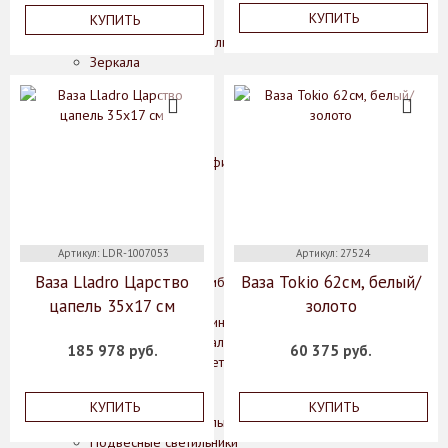
Конфетницы
КУПИТЬ
КУПИТЬ
Фруктовницы
Декоративные изделия, фигурки животных
Зеркала
Картины
Колонны
Лампы
Подсвечники
Рамки для фотографий
Статуэтки
Цветы
Часы
Шкатулки
Артикул: LDR-1007053
Артикул: 27524
Мебель
Ваза Lladro Царство
Ваза Tokio 62см, белый/
Комоды, шкафы, тумбы
Консоли, стеллажи
цапель 35х17 см
золото
Кофейные столики, интерьерные подставки
Обеденные и журнальные столы
185 978 руб.
60 375 руб.
Стулья, кресла, банкетки
Освещение
Бра
КУПИТЬ
КУПИТЬ
Классические светильники
Подвесные светильники