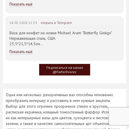
Показать ещё
16.02.2026 11:53 ·
открыть в Telegram
Ваза для конфет на ножке Michael Aram "Butterfly Ginkgo"
Нержавеющая сталь, США
23,5*21,5*14,5см
Показать ещё
Идея такого дизайна предметов сервировки стола пришла
создателю, когда он впервые увидел дерево Гинкго Билоба,
у которого растут двойные листья, напоминающие крылья
Подписаться на канал
бабочки
@FarforDvorec
Одна или несколько декоративных ваз способны мгновенно
преобразить интерьер и расставить в нем нужные акценты.
Выбор для этого огромен: прозрачное стекло и хрусталь,
расписная керамика, изящный тонкостенный фарфор. Используют
их как интерьерные вазы для цветов, сухоцвета и листовой
зелени, а также в качестве самостоятельных арт-объектов,