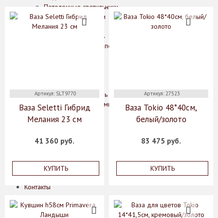
Потолочные светильники
Кухонные принадлежности
Дерево
Нержавеющая сталь
Блюда для запекания
Кастрюли
Ножи
Сковороды
Чугун
Артикул: SLT9770
Эмалированная сталь
Артикул: 27523
Аксессуары для ванной комнаты
Ваза Seletti Гибрид
Ваза Tokio 48*40см,
Мелания 23 см
белый/золото
О нас
Производители
Коллекции
41 360 руб.
83 475 руб.
Скидки
Оплата
Доставка
КУПИТЬ
КУПИТЬ
Гарантии
Контакты