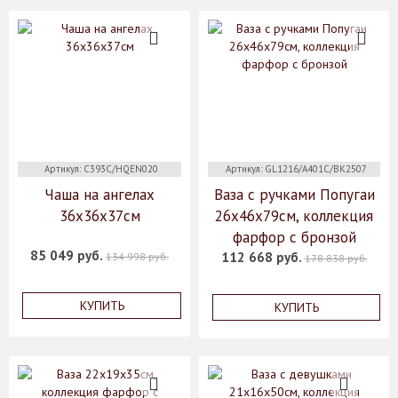
Артикул: C393C/HQEN020
Артикул: GL1216/A401C/BK2507
Чаша на ангелах
Ваза с ручками Попугаи
36х36х37см
26х46х79см, коллекция
фарфор с бронзой
85 049 руб.
112 668 руб.
134 998 руб.
178 838 руб.
КУПИТЬ
КУПИТЬ