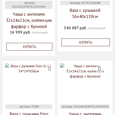
Артикул:
Артикул: J527EC/X4169E
31G2672/D457EC/HX1944
Ваза с крышкой
Чаша с ангелами
56х40х119см
32x14x21см, коллекция
фарфор с бронзой
340 087 руб.
539 820 руб.
16 999 руб.
24 998 руб.
КУПИТЬ
КУПИТЬ
Артикул: 27989
Артикул: 31G2462/D457EC/HFD2075
Ваза с ручками Fiori
Чаша с ангелами