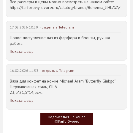
Все размеры и цены можно посмотреть на нашем сайте:
https://farforoviy-dvorec.ru/catalog/brands/Bohemia_JIHLAVA/
17.02.2026 10:29 ·
открыть в Telegram
Новое поступление ваз из фарфора и бронзы, ручная
работа.
Показать ещё
16.02.2026 11:53 ·
открыть в Telegram
Ваза для конфет на ножке Michael Aram "Butterfly Ginkgo"
Нержавеющая сталь, США
23,5*21,5*14,5см
Показать ещё
Идея такого дизайна предметов сервировки стола пришла
создателю, когда он впервые увидел дерево Гинкго Билоба,
у которого растут двойные листья, напоминающие крылья
Подписаться на канал
бабочки
@FarforDvorec