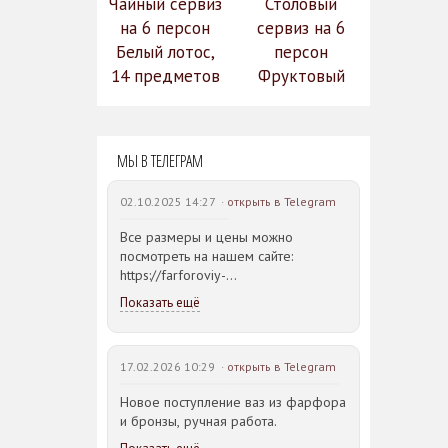
Чайный сервиз
Столовый
на 6 персон
сервиз на 6
Белый лотос,
персон
14 предметов
Фруктовый
14 990
сад (590-651)
31 528
руб.
12
руб.
МЫ В ТЕЛЕГРАМ
742 руб.
02.10.2025 14:27 ·
открыть в Telegram
Все размеры и цены можно
посмотреть на нашем сайте:
https://farforoviy-
dvorec.ru/catalog/brands/Bohemia_JIHLAVA/
Показать ещё
17.02.2026 10:29 ·
открыть в Telegram
Новое поступление ваз из фарфора
и бронзы, ручная работа.