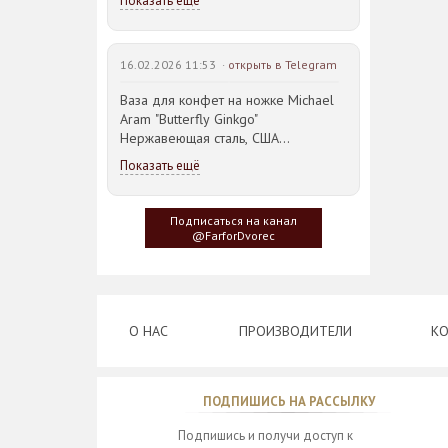
Показать ещё
16.02.2026 11:53 ·
открыть в Telegram
Ваза для конфет на ножке Michael
Aram "Butterfly Ginkgo"
Нержавеющая сталь, США
23,5*21,5*14,5см
Показать ещё
Идея такого дизайна предметов
сервировки стола пришла
Подписаться на канал
создателю, когда он впервые
@FarforDvorec
увидел дерево Гинкго Билоба, у
которого растут двойные листья,
напоминающие крылья бабочки
О НАС
ПРОИЗВОДИТЕЛИ
КО
ПОДПИШИСЬ НА РАССЫЛКУ
Подпишись и получи доступ к