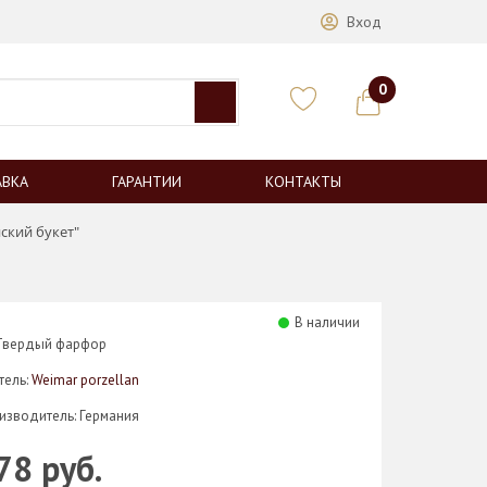
Вход
0
АВКА
ГАРАНТИИ
КОНТАКТЫ
ский букет"
В наличии
 Твердый фарфор
тель:
Weimar porzellan
изводитель: Германия
78 руб.