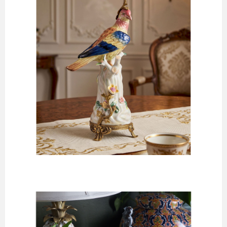
Кофейные пары
Кружки
Масленки
Менажницы
Молочники
Наборы для специй
Розетки
Салатники
Салфетницы
Сахарницы
Соусники
Супники
Сухарницы
Тарелки
Хлебницы
Чайники
Чайные пары
Этажерки
Предметы сервировки стола
Аксессуары для подачи сыра
Банки для сыпучих
Вазочки для варенья/сахара