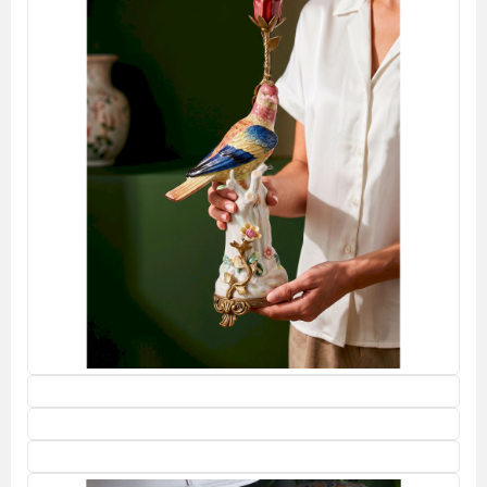
Потолочные светильники
Кухонные принадлежности
Дерево
Нержавеющая сталь
Блюда для запекания
Кастрюли
Ножи
Сковороды
Чугун
Эмалированная сталь
Аксессуары для ванной комнаты
О нас
Производители
Коллекции
Скидки
Оплата
Доставка
Гарантии
Контакты