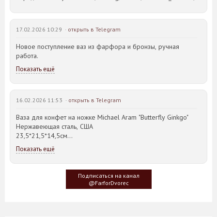
17.02.2026 10:29 ·
открыть в Telegram
Новое поступление ваз из фарфора и бронзы, ручная
работа.
Показать ещё
16.02.2026 11:53 ·
открыть в Telegram
Ваза для конфет на ножке Michael Aram "Butterfly Ginkgo"
Нержавеющая сталь, США
23,5*21,5*14,5см
Показать ещё
Идея такого дизайна предметов сервировки стола пришла
создателю, когда он впервые увидел дерево Гинкго Билоба,
у которого растут двойные листья, напоминающие крылья
Подписаться на канал
бабочки
@FarforDvorec