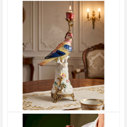
Конфетницы
Фруктовницы
Декоративные изделия, фигурки животных
Зеркала
Картины
Колонны
Лампы
Подсвечники
Рамки для фотографий
Статуэтки
Цветы
Часы
Шкатулки
Мебель
Комоды, шкафы, тумбы
Консоли, стеллажи
Кофейные столики, интерьерные подставки
Обеденные и журнальные столы
Стулья, кресла, банкетки
Освещение
Бра
Классические светильники
Подвесные светильники