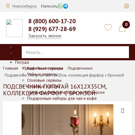
Новосибирск
Написать:
8 (800) 600-17-20
0
8 (929) 677-28-69
Заказать звонок
Каталог
Меню
Посуда
Главная
Предметы интерьера
Кофейные сервизы
Подсвечники
Чайные сервизы
Подсвечник Попугай 16х12х35см, коллекция фарфор с бронзой
Столовые сервизы
ПОДСВЕЧНИК ПОПУГАЙ 16Х12Х35СМ,
Столовые наборы
КОЛЛЕКЦИЯ ФАРФОР С БРОНЗОЙ
Чайные/кофейные наборы на 4/6 персон
Подарочные наборы для чая и кофе
Отдельные предметы
Баночки для печенья/меда/горчицы
Блюда
Блюда для выпечки
Вазы
Кофейники