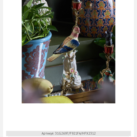
Керамическая сервировочная посуда
Менажницы и горки
Подносы и сервировочные блюда
Салфетницы
Другие аксессуары для сервировки
Столовые приборы
Бокалы, графины, штофы
Армуды, чашки для чая
Бокалы для бренди / коньяка
Бокалы для вина
Бокалы для мартини, креманки
Бокалы, стаканы для воды / сока
Графины, кувшины, штофы
Подарочные наборы
Рюмки, стопки для ликера / водки
Стаканы для виски
Фужеры для шампанского
Предметы интерьера
Вазы
Вазы для цветов
Декоративные вазы
Кашпо
Артикул: 31G2697/F921FA/HFX2312