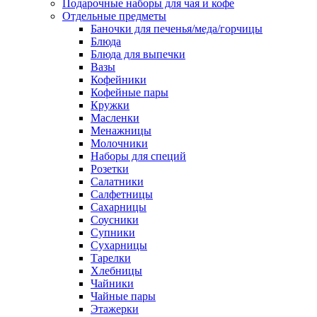
Подарочные наборы для чая и кофе
Отдельные предметы
Баночки для печенья/меда/горчицы
Блюда
Блюда для выпечки
Вазы
Кофейники
Кофейные пары
Кружки
Масленки
Менажницы
Молочники
Наборы для специй
Розетки
Салатники
Салфетницы
Сахарницы
Соусники
Супники
Сухарницы
Тарелки
Хлебницы
Чайники
Чайные пары
Этажерки