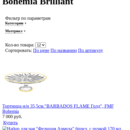
Bohemia Brilliant
Фильтр по параметрам
Категории
Материал
Кол-во товара:
Сортировать:
По цене
По названию
По артикулу
Тортница н/н 35,5см."BARBADOS FLAME Голд", FMF
Bohemia
7 000 руб.
Купить