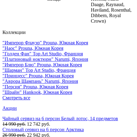
Daage, Raynaud,
Haviland, Rosenthal,
Dibbern, Royal
Crown)
Коллекции
"Имперор Флауэр" Prouna, Южная Корея
"Наос" Prouna, Южная Корея
"Голден Фан" Top Art Studio, Франция
"Платиновый ноктюрн" Narumi, Япония
"Имперор Блю" Prouna, Южная Корея
"Шарман" Top Art Studio, Франция
"Принцесс" Prouna, Южная Корея
"Аврора Шампань" Narumi, Япония
"Персия" Prouna, Южная Корея
"Шрайн" Hankook, Южная Корея
Смотреть все
Акции
Чайный сервиз на 6 персон Белый лотос, 14 предметов
14 990 руб.
12 742 руб.
Столовый сервиз на 6 персон Арктика
26 990 руб.
22 942 руб.