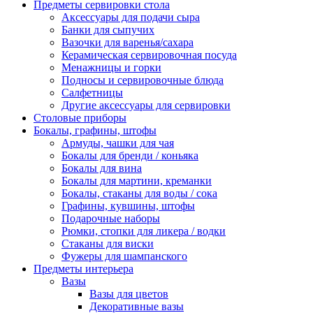
Предметы сервировки стола
Аксессуары для подачи сыра
Банки для сыпучих
Вазочки для варенья/сахара
Керамическая сервировочная посуда
Менажницы и горки
Подносы и сервировочные блюда
Салфетницы
Другие аксессуары для сервировки
Столовые приборы
Бокалы, графины, штофы
Армуды, чашки для чая
Бокалы для бренди / коньяка
Бокалы для вина
Бокалы для мартини, креманки
Бокалы, стаканы для воды / сока
Графины, кувшины, штофы
Подарочные наборы
Рюмки, стопки для ликера / водки
Стаканы для виски
Фужеры для шампанского
Предметы интерьера
Вазы
Вазы для цветов
Декоративные вазы