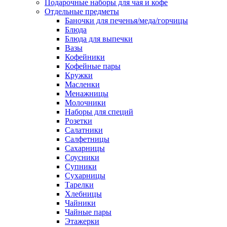
Подарочные наборы для чая и кофе
Отдельные предметы
Баночки для печенья/меда/горчицы
Блюда
Блюда для выпечки
Вазы
Кофейники
Кофейные пары
Кружки
Масленки
Менажницы
Молочники
Наборы для специй
Розетки
Салатники
Салфетницы
Сахарницы
Соусники
Супники
Сухарницы
Тарелки
Хлебницы
Чайники
Чайные пары
Этажерки