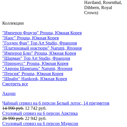
Haviland, Rosenthal,
Dibbern, Royal
Crown)
Коллекции
"Имперор Флауэр" Prouna, Южная Корея
"Наос" Prouna, Южная Корея
"Голден Фан" Top Art Studio, Франция
"Платиновый ноктюрн" Narumi, Япония
"Имперор Блю" Prouna, Южная Корея
"Шарман" Top Art Studio, Франция
"Принцесс" Prouna, Южная Корея
"Аврора Шампань" Narumi, Япония
"Персия" Prouna, Южная Корея
"Шрайн" Hankook, Южная Корея
Смотреть все
Акции
Чайный сервиз на 6 персон Белый лотос, 14 предметов
14 990 руб.
12 742 руб.
Столовый сервиз на 6 персон Арктика
26 990 руб.
22 942 руб.
Столовый сервиз на 6 персон Мэдисон