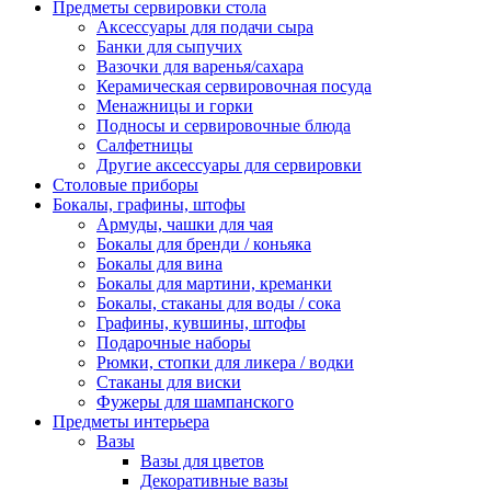
Предметы сервировки стола
Аксессуары для подачи сыра
Банки для сыпучих
Вазочки для варенья/сахара
Керамическая сервировочная посуда
Менажницы и горки
Подносы и сервировочные блюда
Салфетницы
Другие аксессуары для сервировки
Столовые приборы
Бокалы, графины, штофы
Армуды, чашки для чая
Бокалы для бренди / коньяка
Бокалы для вина
Бокалы для мартини, креманки
Бокалы, стаканы для воды / сока
Графины, кувшины, штофы
Подарочные наборы
Рюмки, стопки для ликера / водки
Стаканы для виски
Фужеры для шампанского
Предметы интерьера
Вазы
Вазы для цветов
Декоративные вазы