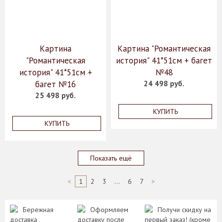
Картина
Картина "Романтическая
"Романтическая
история" 41*51см + багет
история" 41*51см +
№48
багет №16
24 498 руб.
25 498 руб.
КУПИТЬ
КУПИТЬ
Показать ещё
<
1
2
3
...
6
7
>
Бережная
Оформляем
Получи скидку на
доставка
доставку после
первый заказ! (кроме