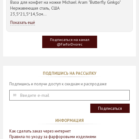
Ваза для конфет на ножке Michael Aram "Butterfly Ginkgo"
Нержавеющая сталь, США
23,5*21,5*14,5см
Показать ещё
Идея такого дизайна предметов сервировки стола пришла
создателю, когда он впервые увидел дерево Гинкго Билоба,
у которого растут двойные листья, напоминающие крылья
Подписаться на канал
бабочки
@FarforDvorec
ПОДПИШИСЬ НА РАССЫЛКУ
Подпишись и получи доступ к скидкам и распродаже
ИНФОРМАЦИЯ
Как сделать заказ через интернет
Правила по уходу за фарфоровыми изделиями