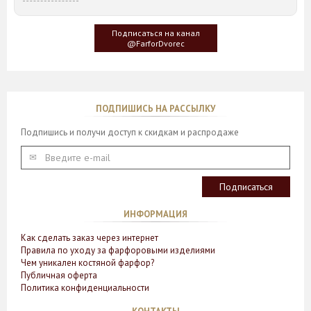
Идея такого дизайна предметов сервировки стола пришла
создателю, когда он впервые увидел дерево Гинкго Билоба,
у которого растут двойные листья, напоминающие крылья
Подписаться на канал
бабочки
@FarforDvorec
ПОДПИШИСЬ НА РАССЫЛКУ
Подпишись и получи доступ к скидкам и распродаже
ИНФОРМАЦИЯ
Как сделать заказ через интернет
Правила по уходу за фарфоровыми изделиями
Чем уникален костяной фарфор?
Публичная оферта
Политика конфиденциальности