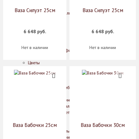
Конфетницы
Фруктовницы
Ваза Силуэт 25см
Ваза Силуэт 25см
Декоративные изделия, фигурки животных
Зеркала
Картины
6 648 руб.
6 648 руб.
Колонны
Лампы
Подсвечники
Нет в наличии
Нет в наличии
Рамки для фотографий
Статуэтки
Цветы
Часы
Шкатулки
Мебель
Комоды, шкафы, тумбы
Консоли, стеллажи
Кофейные столики, интерьерные подставки
Обеденные и журнальные столы
Стулья, кресла, банкетки
Освещение
Ваза Бабочки 25см
Ваза Бабочки 30см
Бра
Классические светильники
Подвесные светильники