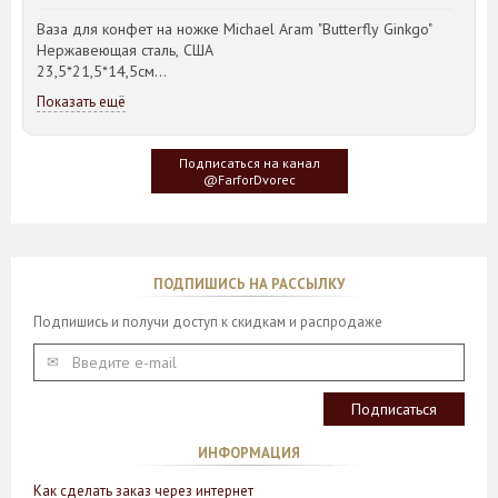
Ваза для конфет на ножке Michael Aram "Butterfly Ginkgo"
Нержавеющая сталь, США
23,5*21,5*14,5см
Показать ещё
Идея такого дизайна предметов сервировки стола пришла
создателю, когда он впервые увидел дерево Гинкго Билоба,
у которого растут двойные листья, напоминающие крылья
Подписаться на канал
бабочки
@FarforDvorec
ПОДПИШИСЬ НА РАССЫЛКУ
Подпишись и получи доступ к скидкам и распродаже
ИНФОРМАЦИЯ
Как сделать заказ через интернет