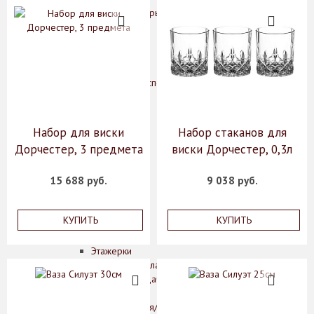
Кофейные пары
Кружки
Масленки
Менажницы
Молочники
Наборы для специй
Розетки
Салатники
Салфетницы
Набор для виски
Набор стаканов для
Сахарницы
Дорчестер, 3 предмета
виски Дорчестер, 0,3л
Соусники
Супники
15 688 руб.
9 038 руб.
Сухарницы
Тарелки
Хлебницы
КУПИТЬ
КУПИТЬ
Чайники
Чайные пары
Этажерки
Предметы сервировки стола
Аксессуары для подачи сыра
Банки для сыпучих
Вазочки для варенья/сахара