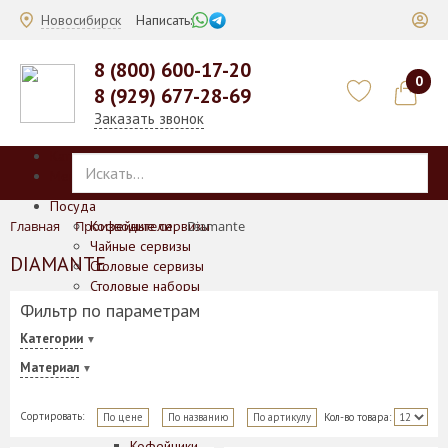
Новосибирск
Написать:
8 (800) 600-17-20
0
8 (929) 677-28-69
Заказать звонок
Каталог
Меню
Посуда
Главная
Производители
Кофейные сервизы
Diamante
Чайные сервизы
DIAMANTE
Столовые сервизы
Столовые наборы
Чайные/кофейные наборы на 4/6 персон
Фильтр по параметрам
Подарочные наборы для чая и кофе
Категории
Отдельные предметы
Баночки для печенья/меда/горчицы
Материал
Блюда
Блюда для выпечки
Сортировать:
По цене
По названию
По артикулу
Кол-во товара:
Вазы
Кофейники