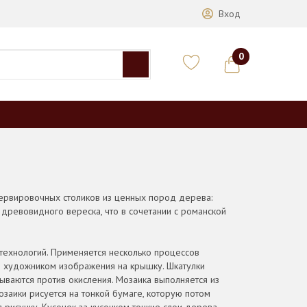
Вход
0
сервировочных столиков из ценных пород дерева:
о древовидного вереска, что в сочетании с романской
технологий. Применяется несколько процессов
я художником изображения на крышку. Шкатулки
ваются против окисления. Мозаика выполняется из
заики рисуется на тонкой бумаге, которую потом