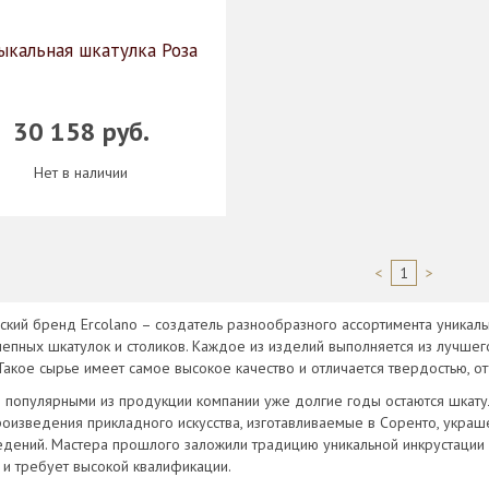
ыкальная шкатулка Роза
30 158 руб.
Нет в наличии
<
1
>
ский бренд Ercolano – создатель разнообразного ассортимента уникал
епных шкатулок и столиков. Каждое из изделий выполняется из лучшего
Такое сырье имеет самое высокое качество и отличается твердостью, о
популярными из продукции компании уже долгие годы остаются шкатул
оизведения прикладного искусства, изготавливаемые в Соренто, укр
дений. Мастера прошлого заложили традицию уникальной инкрустации
 и требует высокой квалификации.