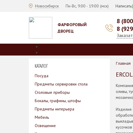
Новосибирск
Пн-Вс, 9:00 - 19:00 (мск)
Написать:
8 (80
ФАРФОРОВЫЙ
8 (92
ДВОРЕЦ
Заказат
Каталог
Меню
О нас
Главная
КАТАЛОГ
Производители
Коллекции
ERCO
Посуда
Скидки
Предметы сервировки стола
Оплата
Компания
Доставка
оливы, т
Столовые приборы
Гарантии
мозаично
Бокалы, графины, штофы
Контакты
Предметы интерьера
Изделия 
обработк
Мебель
выкладыв
Освещение
кусочков