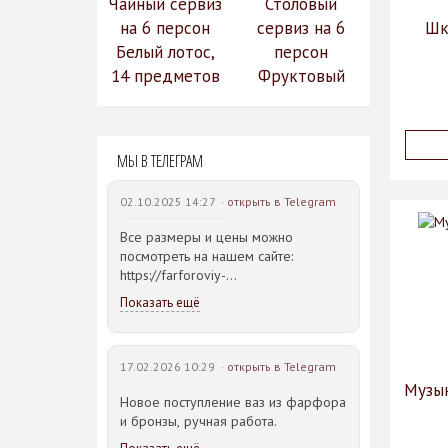
Чайный сервиз
Столовый
на 6 персон
сервиз на 6
Шк
Белый лотос,
персон
14 предметов
Фруктовый
14 990
сад (590-651)
31 528
руб.
12
руб.
МЫ В ТЕЛЕГРАМ
742 руб.
02.10.2025 14:27 ·
открыть в Telegram
Все размеры и цены можно
посмотреть на нашем сайте:
https://farforoviy-
dvorec.ru/catalog/brands/Bohemia_JIHLAVA/
Показать ещё
17.02.2026 10:29 ·
открыть в Telegram
Музык
Новое поступление ваз из фарфора
и бронзы, ручная работа.