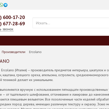
0) 600-17-20
9) 677-28-69
ь звонок
Производители
Ercolano
LANO
 Ercolano (Италия) – производитель предметов интерьера, шкатулок и 
уи, каштана, грецкого ореха, апельсина, остролиста, средиземноморског
й техникой делает их уникальными.
выполняются вручную с использованием пятнадцати производственных 
и — от тщательного шлифования, оттачивания и лакировки до нанесени
аются плюшевым вельветом. Все позолоченные части изделий обрабаты
 редких пород дерева, имеющих различную текстуру и окраску. Эскиз мо