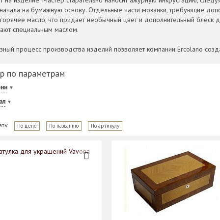
 на изделие. Мастер старательно наносит ажурную инкрустацию, следуя
сначала на бумажную основу. Отдельные части мозаики, требующие доп
 горячее масло, что придает необычный цвет и дополнительный блеск д
ают специальным маслом.
зный процесс производства изделий позволяет компании Ercolano созд
р по параметрам
рии
ал
ать:
По цене
По названию
По артикулу