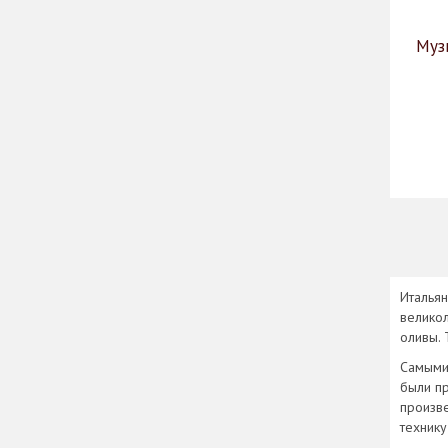
Муз
Итальян
великол
оливы. 
Самыми 
были пр
произве
технику