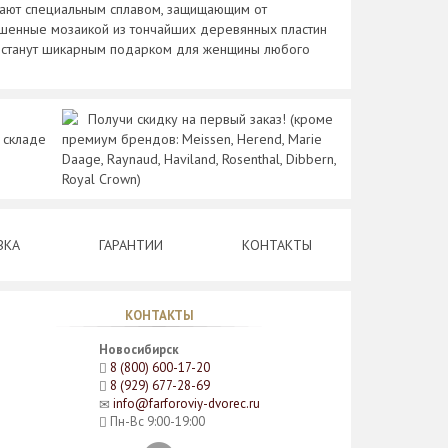
вают специальным сплавом, защищающим от
рашенные мозаикой из тончайших деревянных пластин
и станут шикарным подарком для женщины любого
Получи скидку на первый заказ! (кроме
 складе
премиум брендов: Meissen, Herend, Marie
Daage, Raynaud, Haviland, Rosenthal, Dibbern,
Royal Crown)
ВКА
ГАРАНТИИ
КОНТАКТЫ
КОНТАКТЫ
Новосибирск
8 (800) 600-17-20
8 (929) 677-28-69
info@farforoviy-dvorec.ru
Пн-Вс 9:00-19:00