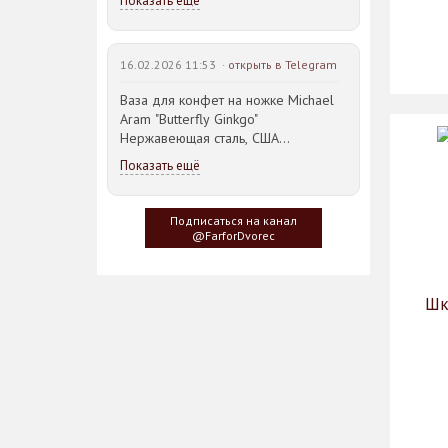
Показать ещё
16.02.2026 11:53 ·
открыть в Telegram
Ваза для конфет на ножке Michael
Aram "Butterfly Ginkgo"
Нержавеющая сталь, США
23,5*21,5*14,5см
Показать ещё
Идея такого дизайна предметов
сервировки стола пришла
Подписаться на канал
создателю, когда он впервые
@FarforDvorec
увидел дерево Гинкго Билоба, у
которого растут двойные листья,
напоминающие крылья бабочки
Шк