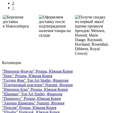
2
>
Бережная
Оформляем
Получи скидку
доставка
доставку после
на первый заказ!
в Новосибирск
подтверждения
(кроме премиум
наличия товара на
брендов: Meissen,
складе
Herend, Marie
Daage, Raynaud,
Haviland, Rosenthal,
Dibbern, Royal
Crown)
Коллекции
"Имперор Флауэр" Prouna, Южная Корея
"Наос" Prouna, Южная Корея
"Голден Фан" Top Art Studio, Франция
"Платиновый ноктюрн" Narumi, Япония
"Имперор Блю" Prouna, Южная Корея
"Шарман" Top Art Studio, Франция
"Принцесс" Prouna, Южная Корея
"Аврора Шампань" Narumi, Япония
"Персия" Prouna, Южная Корея
"Шрайн" Hankook, Южная Корея