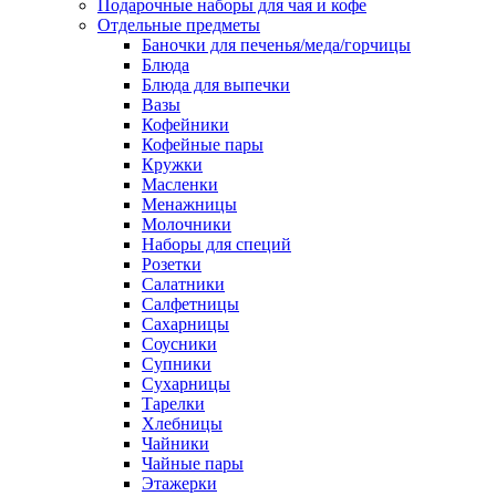
Подарочные наборы для чая и кофе
Отдельные предметы
Баночки для печенья/меда/горчицы
Блюда
Блюда для выпечки
Вазы
Кофейники
Кофейные пары
Кружки
Масленки
Менажницы
Молочники
Наборы для специй
Розетки
Салатники
Салфетницы
Сахарницы
Соусники
Супники
Сухарницы
Тарелки
Хлебницы
Чайники
Чайные пары
Этажерки