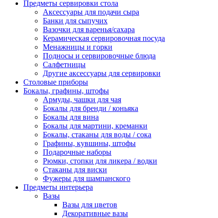
Предметы сервировки стола
Аксессуары для подачи сыра
Банки для сыпучих
Вазочки для варенья/сахара
Керамическая сервировочная посуда
Менажницы и горки
Подносы и сервировочные блюда
Салфетницы
Другие аксессуары для сервировки
Столовые приборы
Бокалы, графины, штофы
Армуды, чашки для чая
Бокалы для бренди / коньяка
Бокалы для вина
Бокалы для мартини, креманки
Бокалы, стаканы для воды / сока
Графины, кувшины, штофы
Подарочные наборы
Рюмки, стопки для ликера / водки
Стаканы для виски
Фужеры для шампанского
Предметы интерьера
Вазы
Вазы для цветов
Декоративные вазы