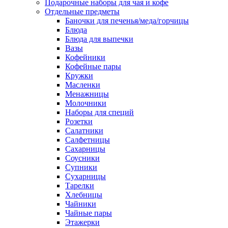
Подарочные наборы для чая и кофе
Отдельные предметы
Баночки для печенья/меда/горчицы
Блюда
Блюда для выпечки
Вазы
Кофейники
Кофейные пары
Кружки
Масленки
Менажницы
Молочники
Наборы для специй
Розетки
Салатники
Салфетницы
Сахарницы
Соусники
Супники
Сухарницы
Тарелки
Хлебницы
Чайники
Чайные пары
Этажерки