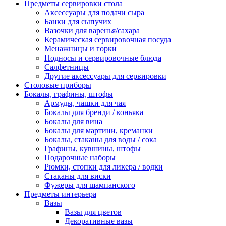
Предметы сервировки стола
Аксессуары для подачи сыра
Банки для сыпучих
Вазочки для варенья/сахара
Керамическая сервировочная посуда
Менажницы и горки
Подносы и сервировочные блюда
Салфетницы
Другие аксессуары для сервировки
Столовые приборы
Бокалы, графины, штофы
Армуды, чашки для чая
Бокалы для бренди / коньяка
Бокалы для вина
Бокалы для мартини, креманки
Бокалы, стаканы для воды / сока
Графины, кувшины, штофы
Подарочные наборы
Рюмки, стопки для ликера / водки
Стаканы для виски
Фужеры для шампанского
Предметы интерьера
Вазы
Вазы для цветов
Декоративные вазы