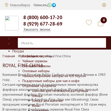
Новосибирск
Написать:
8 (800) 600-17-20
0
8 (929) 677-28-69
Заказать звонок
Каталог
Меню
Посуда
Главная
Производители
Кофейные сервизы
Royal Fine China
Чайные сервизы
ROYAL FINE CHINA
Столовые сервизы
Столовые наборы
Компания Royal Porcelain Public Co была основана в Японии в 1983
Чайные/кофейные наборы на 4/6 персон
году.
Подарочные наборы для чая и кофе
Сегодня компания ведет 4 параллельных линии производства
Отдельные предметы
фарфора: классический твердый фарфор (Porcelain), твердый
Баночки для печенья/меда/горчицы
упрочненный фарфор (Porcelain maxadura), костяной фарфор (Bone
Блюда
China), упрочненный фарфор (Fine china или Ultrastrong). Свою
Блюда для выпечки
продукцию компания Royal Porcelain экспортирует в 50 стран мира.
Вазы
В производстве фарфоровых сервизов Royal Fine China
Кофейники