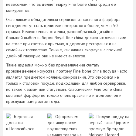
невесомым, что выделяет марку Fine bone china среди ее
конкурентов.
Счастливыми обладателями сервизов из костяного фарфора
сегодня могут стать ценители прекрасного более, чем в 50
странах. Великолепная отделка, разнообразный дизайн и
большой выбор наборов Royal fine china делают их желанными
на столе при светских приемах, в дорогих ресторанах и на
семейных торжествах. Тонкие, как яичная скорлупа, с прочной
двойной глазурью они не имеют аналогов.
Такие изделия можно без преувеличения считать
произведением искусства, поэтому Fine bone china посуда часто
является предметом коллекционирования. Это относится не
только к столовой посуде, подходящей для любой сервировки,
но также к вазам или статуэткам. Классический Fine bone china
костяной фарфор не только очень красив, но и долговечен и
прослужит вам долгие годы.
Бережная
Оформляем
Получи скидку на
доставка
доставку после
первый заказ! (кроме
в Новосибирск
подтверждения
премиум брендов:
наличия товара на
Meissen, Herend,