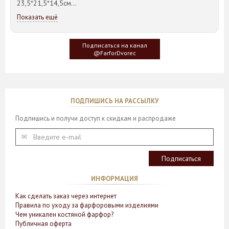
23,5*21,5*14,5см
Показать ещё
Идея такого дизайна предметов сервировки стола пришла
создателю, когда он впервые увидел дерево Гинкго Билоба,
у которого растут двойные листья, напоминающие крылья
Подписаться на канал
бабочки
@FarforDvorec
ПОДПИШИСЬ НА РАССЫЛКУ
Подпишись и получи доступ к скидкам и распродаже
ИНФОРМАЦИЯ
Как сделать заказ через интернет
Правила по уходу за фарфоровыми изделиями
Чем уникален костяной фарфор?
Публичная оферта