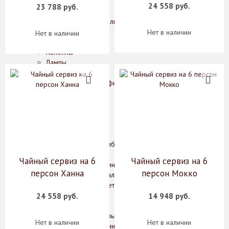
Конфетницы
24 558 руб.
23 788 руб.
Фруктовницы
Декоративные изделия, фигурки животных
Зеркала
Нет в наличии
Нет в наличии
Картины
Колонны
Лампы
Подсвечники
Рамки для фотографий
Статуэтки
Цветы
Часы
Шкатулки
Мебель
Комоды, шкафы, тумбы
Консоли, стеллажи
Чайный сервиз на 6
Чайный сервиз на 6
Кофейные столики, интерьерные подставки
персон Ханна
персон Мокко
Обеденные и журнальные столы
Стулья, кресла, банкетки
Освещение
24 558 руб.
14 948 руб.
Бра
Классические светильники
Нет в наличии
Нет в наличии
Подвесные светильники