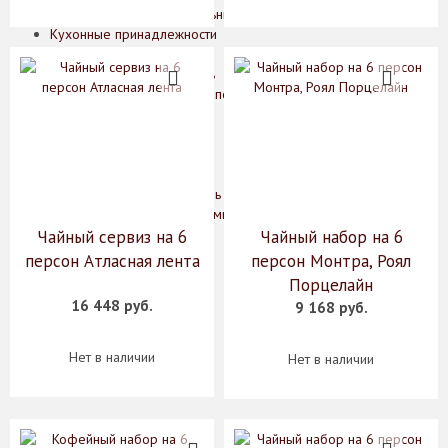
Потолочные светильники
Кухонные принадлежности
Дерево
Нержавеющая сталь
Блюда для запекания
Кастрюли
Ножи
Сковороды
Чугун
Эмалированная сталь
Аксессуары для ванной комнаты
Чайный сервиз на 6
Чайный набор на 6
О нас
персон Атласная лента
персон Монтра, Роял
Производители
Порцелайн
Коллекции
Скидки
16 448 руб.
9 168 руб.
Оплата
Доставка
Нет в наличии
Нет в наличии
Гарантии
Контакты