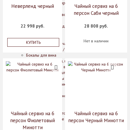
Керамическая сервировочная посуда
Неверленд черный
Чайный сервиз на 6
Менажницы и горки
персон Саби черный
Подносы и сервировочные блюда
Салфетницы
22 998 руб.
28 808 руб.
Другие аксессуары для сервировки
Столовые приборы
Бокалы, графины, штофы
Нет в наличии
КУПИТЬ
Армуды, чашки для чая
Бокалы для бренди / коньяка
Бокалы для вина
Бокалы для мартини, креманки
Бокалы, стаканы для воды / сока
Графины, кувшины, штофы
Подарочные наборы
Рюмки, стопки для ликера / водки
Стаканы для виски
Фужеры для шампанского
Предметы интерьера
Вазы
Чайный сервиз на 6
Чайный сервиз на 6
Вазы для цветов
Декоративные вазы
персон Фиолетовый
персон Черный Минотти
Кашпо
Минотти