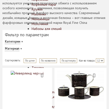
используется уникальная технология обжига с использованием
Кофейные пары
особого компонента – алюминия, позволяющая получить
Кружки
необычайно прочный фарфор высокого качества. Современный
Масленки
дизайн, изящные формы и молочная белизна – вот главные отличия
Менажницы
фарфоровых сервизов торговой марки Royal Fine China
Молочники
Наборы для специй
Розетки
Фильтр по параметрам
Салатники
Категории
Салфетницы
Сахарницы
Материал
Соусники
Супники
Сортировать:
По цене
По названию
По артикулу
Кол-во товара:
Сухарницы
Тарелки
Хлебницы
Чайники
Чайные пары
Этажерки
Предметы сервировки стола
Аксессуары для подачи сыра
Банки для сыпучих
Вазочки для варенья/сахара