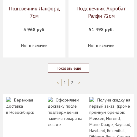
Подсвечник Ланфорд
Подсвечник Акробат
7см
Ралфи 72см
5 968 руб.
51 498 руб.
Нет в наличии
Нет в наличии
Показать ещё
<
1
2
>
Бережная
Оформляем
Получи скидку на
доставка
доставку после
первый заказ! (кроме
в Новосибирск
подтверждения
премиум брендов:
наличия товара на
Meissen, Herend,
складе
Marie Daage, Raynaud,
Haviland, Rosenthal,
Dibbern, Royal Crown)