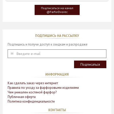
создателю, когда он впервые увидел дерево Гинкго Билоба,
у которого растут двойные листья, напоминающие крылья
Подписаться на канал
бабочки
@FarforDvorec
ПОДПИШИСЬ НА РАССЫЛКУ
Подпишись и получи доступ к скидкам и распродаже
ИНФОРМАЦИЯ
Как сделать заказ через интернет
Правила по уходу за фарфоровыми изделиями
Чем уникален костяной фарфор?
Публичная оферта
Политика конфиденциальности
КОНТАКТЫ