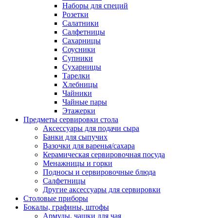
Наборы для специй
Розетки
Салатники
Салфетницы
Сахарницы
Соусники
Супники
Сухарницы
Тарелки
Хлебницы
Чайники
Чайные пары
Этажерки
Предметы сервировки стола
Аксессуары для подачи сыра
Банки для сыпучих
Вазочки для варенья/сахара
Керамическая сервировочная посуда
Менажницы и горки
Подносы и сервировочные блюда
Салфетницы
Другие аксессуары для сервировки
Столовые приборы
Бокалы, графины, штофы
Армуды, чашки для чая