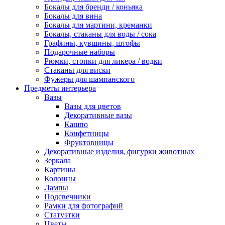
Бокалы для бренди / коньяка
Бокалы для вина
Бокалы для мартини, креманки
Бокалы, стаканы для воды / сока
Графины, кувшины, штофы
Подарочные наборы
Рюмки, стопки для ликера / водки
Стаканы для виски
Фужеры для шампанского
Предметы интерьера
Вазы
Вазы для цветов
Декоративные вазы
Кашпо
Конфетницы
Фруктовницы
Декоративные изделия, фигурки животных
Зеркала
Картины
Колонны
Лампы
Подсвечники
Рамки для фотографий
Статуэтки
Цветы