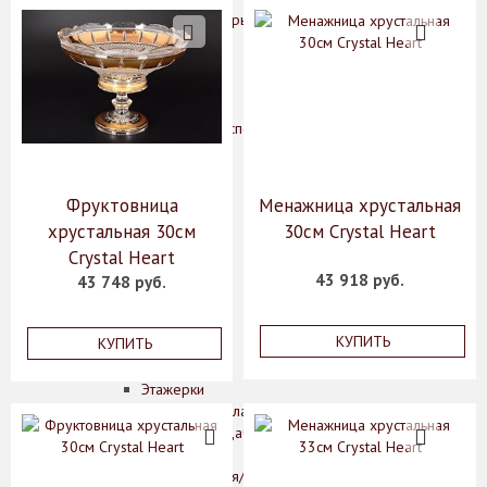
Кофейные пары
Кружки
Масленки
Менажницы
Молочники
Наборы для специй
Розетки
Салатники
Салфетницы
Фруктовница
Менажница хрустальная
Сахарницы
хрустальная 30см
30см Crystal Heart
Соусники
Crystal Heart
Супники
43 918 руб.
Сухарницы
43 748 руб.
Тарелки
Хлебницы
КУПИТЬ
КУПИТЬ
Чайники
Чайные пары
Этажерки
Предметы сервировки стола
Аксессуары для подачи сыра
Банки для сыпучих
Вазочки для варенья/сахара