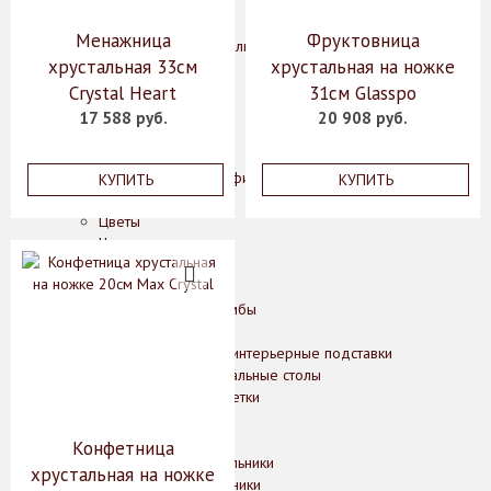
Конфетницы
Фруктовницы
Менажница
Фруктовница
Декоративные изделия, фигурки животных
хрустальная 33см
хрустальная на ножке
Зеркала
Картины
Crystal Heart
31см Glasspo
Колонны
17 588 руб.
20 908 руб.
Лампы
Подсвечники
Рамки для фотографий
КУПИТЬ
КУПИТЬ
Статуэтки
Цветы
Часы
Шкатулки
Мебель
Комоды, шкафы, тумбы
Консоли, стеллажи
Кофейные столики, интерьерные подставки
Обеденные и журнальные столы
Стулья, кресла, банкетки
Освещение
Бра
Конфетница
Классические светильники
хрустальная на ножке
Подвесные светильники