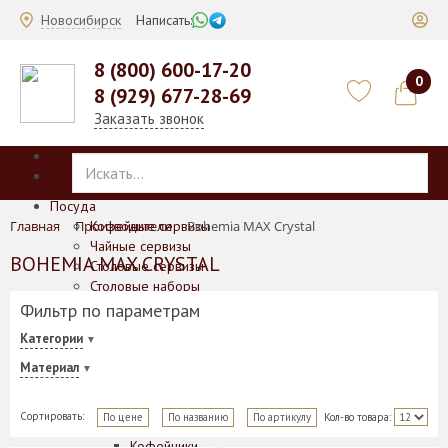
Новосибирск
Написать:
8 (800) 600-17-20
0
8 (929) 677-28-69
Заказать звонок
Каталог
Меню
Посуда
Главная
Производители
Кофейные сервизы
Bohemia MAX Crystal
Чайные сервизы
BOHEMIA MAX CRYSTAL
Столовые сервизы
Столовые наборы
Чайные/кофейные наборы на 4/6 персон
Фильтр по параметрам
Подарочные наборы для чая и кофе
Категории
Отдельные предметы
Баночки для печенья/меда/горчицы
Материал
Блюда
Блюда для выпечки
Сортировать:
По цене
По названию
По артикулу
Кол-во товара:
Вазы
Кофейники