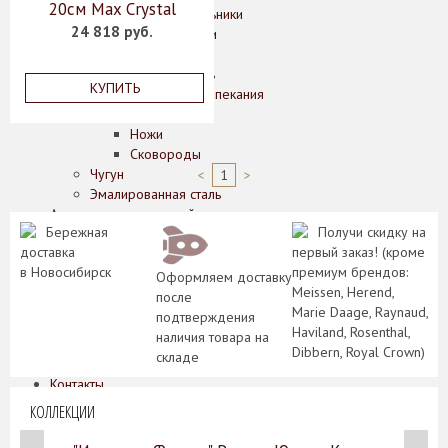
20см Max Crystal
Потолочные светильники
24 818 руб.
Кухонные принадлежности
Дерево
Нержавеющая сталь
КУПИТЬ
Блюда для запекания
Кастрюли
Ножи
Сковороды
Чугун
<
1
>
Эмалированная сталь
Аксессуары для ванной комнаты
Бережная
Получи скидку на
О нас
доставка
первый заказ! (кроме
Производители
в Новосибирск
премиум брендов:
Оформляем доставку
Коллекции
Meissen, Herend,
после
Скидки
Marie Daage, Raynaud,
подтверждения
Оплата
Haviland, Rosenthal,
наличия товара на
Доставка
Dibbern, Royal Crown)
складе
Гарантии
Контакты
КОЛЛЕКЦИИ