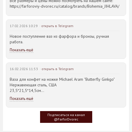
Все размеры и цены можно посмотреть на нашем сайте:
https://farforoviy-dvorec.ru/catalog/brands/Bohemia_JIHLAVA/
17.02.2026 10:29 ·
открыть в Telegram
Новое поступление ваз из фарфора и бронзы, ручная
работа.
Показать ещё
16.02.2026 11:53 ·
открыть в Telegram
Ваза для конфет на ножке Michael Aram "Butterfly Ginkgo"
Нержавеющая сталь, США
23,5*21,5*14,5см
Показать ещё
Идея такого дизайна предметов сервировки стола пришла
создателю, когда он впервые увидел дерево Гинкго Билоба,
у которого растут двойные листья, напоминающие крылья
Подписаться на канал
бабочки
@FarforDvorec