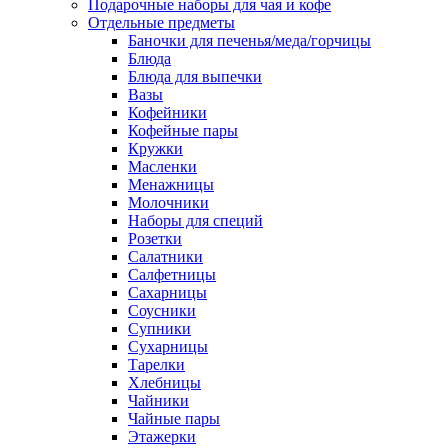
Подарочные наборы для чая и кофе
Отдельные предметы
Баночки для печенья/меда/горчицы
Блюда
Блюда для выпечки
Вазы
Кофейники
Кофейные пары
Кружки
Масленки
Менажницы
Молочники
Наборы для специй
Розетки
Салатники
Салфетницы
Сахарницы
Соусники
Супники
Сухарницы
Тарелки
Хлебницы
Чайники
Чайные пары
Этажерки