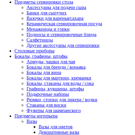
Предметы сервировки стола
Аксессуары для подачи сыра
Банки для сыпучих
Вазочки для варенья/сахара
Керамическая сервировочная посуда
Менажницы и горки
Подносы и сервировочные блюда
Салфетницы
Другие аксессуары для сервировки
Столовые приборы
Бокалы, графины, штофы
Армуды, чашки для чая
Бокалы для бренди / коньяка
Бокалы для вина
Бокалы для мартини, креманки
Бокалы, стаканы для воды / сока
Графины, кувшины, штофы
Подарочные наборы
Рюмки, стопки для ликера / водки
Стаканы для виски
Фужеры для шампанского
Предметы интерьера
Вазы
Вазы для цветов
Декоративные вазы