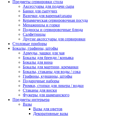
Предметы сервировки стола
Аксессуары для подачи сыра
Банки для сыпучих
Вазочки для варенья/сахара
Керамическая сервировочная посуда
Менажницы и горки
Подносы и сервировочные блюда
Салфетницы
Другие аксессуары для сервировки
Столовые приборы
Бокалы, графины, штофы
Армуды, чашки для чая
Бокалы для бренди / коньяка
Бокалы для вина
Бокалы для мартини, креманки
Бокалы, стаканы для воды / сока
Графины, кувшины, штофы
Подарочные наборы
Рюмки, стопки для ликера / водки
Стаканы для виски
Фужеры для шампанского
Предметы интерьера
Вазы
Вазы для цветов
Декоративные вазы