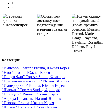
1
>
Бережная
Оформляем
Получи скидку
доставка
доставку после
на первый заказ!
в Новосибирск
подтверждения
(кроме премиум
наличия товара на
брендов: Meissen,
складе
Herend, Marie
Daage, Raynaud,
Haviland, Rosenthal,
Dibbern, Royal
Crown)
Коллекции
"Имперор Флауэр" Prouna, Южная Корея
"Наос" Prouna, Южная Корея
"Голден Фан" Top Art Studio, Франция
"Платиновый ноктюрн" Narumi, Япония
"Имперор Блю" Prouna, Южная Корея
"Шарман" Top Art Studio, Франция
"Принцесс" Prouna, Южная Корея
"Аврора Шампань" Narumi, Япония
"Персия" Prouna, Южная Корея
"Шрайн" Hankook, Южная Корея