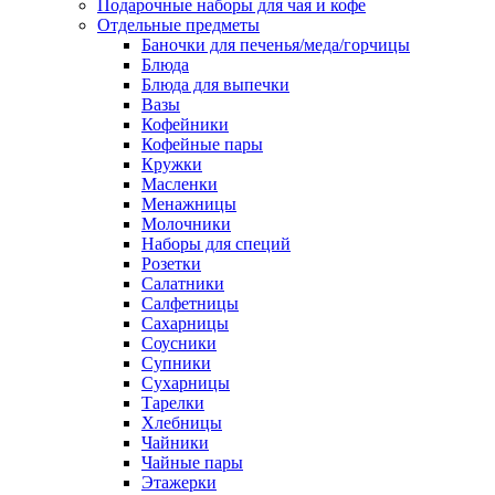
Подарочные наборы для чая и кофе
Отдельные предметы
Баночки для печенья/меда/горчицы
Блюда
Блюда для выпечки
Вазы
Кофейники
Кофейные пары
Кружки
Масленки
Менажницы
Молочники
Наборы для специй
Розетки
Салатники
Салфетницы
Сахарницы
Соусники
Супники
Сухарницы
Тарелки
Хлебницы
Чайники
Чайные пары
Этажерки