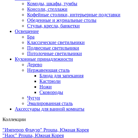
Комоды, шкафы, тумбы
Консоли, стеллажи
Кофейные столики, интерьерные подставки
Обеденные и журнальные столы
Стулья, кресла, банкетки
Освещение
Бра
Классические светильники
Подвесные светильники
Потолочные светильники
Кухонные принадлежности
Дерево
Нержавеющая сталь
Блюда для запекания
Кастрюли
Ножи
Сковороды
Чугун
Эмалированная сталь
Аксессуары для ванной комнаты
Коллекции
"Имперор Флауэр" Prouna, Южная Корея
"Наос" Prouna, Южная Корея