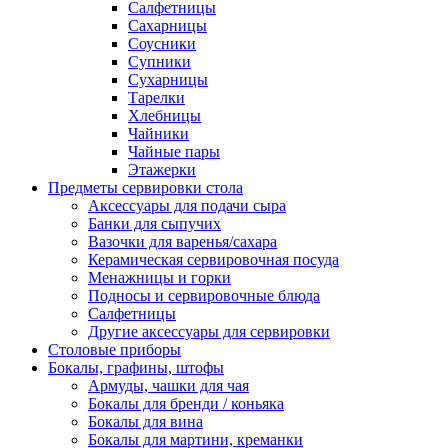
Салфетницы
Сахарницы
Соусники
Супники
Сухарницы
Тарелки
Хлебницы
Чайники
Чайные пары
Этажерки
Предметы сервировки стола
Аксессуары для подачи сыра
Банки для сыпучих
Вазочки для варенья/сахара
Керамическая сервировочная посуда
Менажницы и горки
Подносы и сервировочные блюда
Салфетницы
Другие аксессуары для сервировки
Столовые приборы
Бокалы, графины, штофы
Армуды, чашки для чая
Бокалы для бренди / коньяка
Бокалы для вина
Бокалы для мартини, креманки