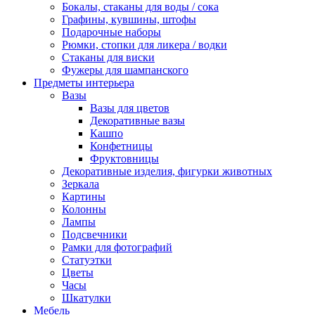
Бокалы, стаканы для воды / сока
Графины, кувшины, штофы
Подарочные наборы
Рюмки, стопки для ликера / водки
Стаканы для виски
Фужеры для шампанского
Предметы интерьера
Вазы
Вазы для цветов
Декоративные вазы
Кашпо
Конфетницы
Фруктовницы
Декоративные изделия, фигурки животных
Зеркала
Картины
Колонны
Лампы
Подсвечники
Рамки для фотографий
Статуэтки
Цветы
Часы
Шкатулки
Мебель