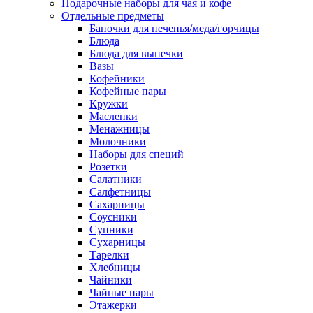
Подарочные наборы для чая и кофе
Отдельные предметы
Баночки для печенья/меда/горчицы
Блюда
Блюда для выпечки
Вазы
Кофейники
Кофейные пары
Кружки
Масленки
Менажницы
Молочники
Наборы для специй
Розетки
Салатники
Салфетницы
Сахарницы
Соусники
Супники
Сухарницы
Тарелки
Хлебницы
Чайники
Чайные пары
Этажерки