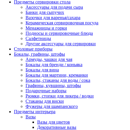
Предметы сервировки стола
Аксессуары для подачи сыра
Банки для сыпучих
Вазочки для варенья/сахара
Керамическая сервировочная посуда
Менажницы и горки
Подносы и сервировочные блюда
Салфетницы
Другие аксессуары для сервировки
Столовые приборы
Бокалы, графины, штофы
Армуды, чашки для чая
Бокалы для бренди / коньяка
Бокалы для вина
Бокалы для мартини, креманки
Бокалы, стаканы для воды / сока
Графины, кувшины, штофы
Подарочные наборы
Рюмки, стопки для ликера / водки
Стаканы для виски
Фужеры для шампанского
Предметы интерьера
Вазы
Вазы для цветов
Декоративные вазы