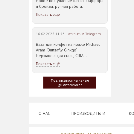
Новое поступление ваз из фарфора
и бронзы, ручная работа.
Показать ещё
16.02.2026 11:53 ·
открыть в Telegram
Ваза для конфет на ножке Michael
Aram "Butterfly Ginkgo"
Нержавеющая сталь, США
23,5*21,5*14,5см
Показать ещё
Идея такого дизайна предметов
сервировки стола пришла
Подписаться на канал
создателю, когда он впервые
@FarforDvorec
увидел дерево Гинкго Билоба, у
которого растут двойные листья,
напоминающие крылья бабочки
О НАС
ПРОИЗВОДИТЕЛИ
КО