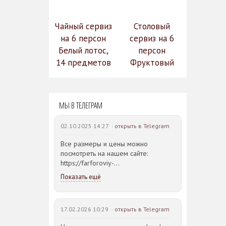
Чайный сервиз
Столовый
на 6 персон
сервиз на 6
Белый лотос,
персон
14 предметов
Фруктовый
14 990
сад (590-651)
31 528
руб.
12
руб.
МЫ В ТЕЛЕГРАМ
742 руб.
02.10.2025 14:27 ·
открыть в Telegram
Все размеры и цены можно
посмотреть на нашем сайте:
https://farforoviy-
dvorec.ru/catalog/brands/Bohemia_JIHLAVA/
Показать ещё
17.02.2026 10:29 ·
открыть в Telegram