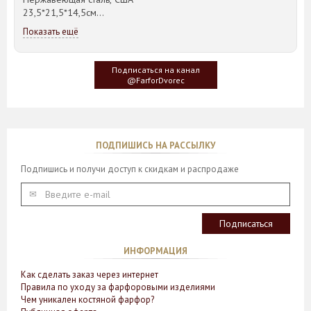
23,5*21,5*14,5см
Показать ещё
Идея такого дизайна предметов сервировки стола пришла
создателю, когда он впервые увидел дерево Гинкго Билоба,
у которого растут двойные листья, напоминающие крылья
Подписаться на канал
бабочки
@FarforDvorec
ПОДПИШИСЬ НА РАССЫЛКУ
Подпишись и получи доступ к скидкам и распродаже
ИНФОРМАЦИЯ
Как сделать заказ через интернет
Правила по уходу за фарфоровыми изделиями
Чем уникален костяной фарфор?