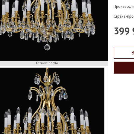
Производи
Страна-про
399 
В
Артикул: 33704