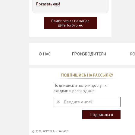
23,5*21,5*14,5см
Показать ещё
Идея такого дизайна предметов
сервировки стола пришла
Подписаться на канал
создателю, когда он впервые
@FarforDvorec
увидел дерево Гинкго Билоба, у
которого растут двойные листья,
напоминающие крылья бабочки
О НАС
ПРОИЗВОДИТЕЛИ
КО
ПОДПИШИСЬ НА РАССЫЛКУ
Подпишись и получи доступ к
скидкам и распродаже
© 2026,
PORCELAIN PALACE