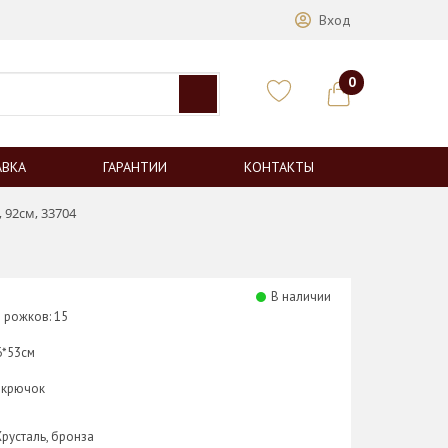
Вход
0
АВКА
ГАРАНТИИ
КОНТАКТЫ
 92см, 33704
В наличии
 рожков: 15
6*53см
 крючок
Хрусталь, бронза