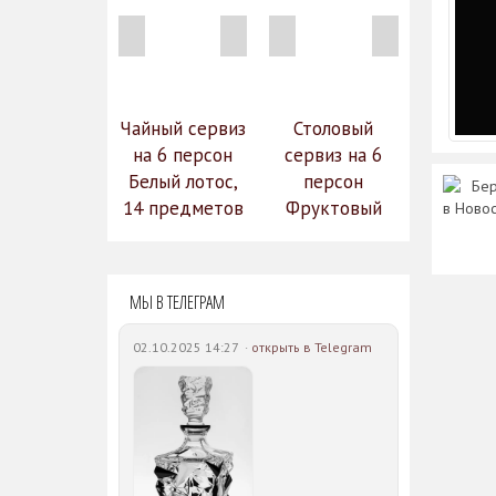
Чайный сервиз
Столовый
на 6 персон
сервиз на 6
Белый лотос,
персон
Бер
14 предметов
Фруктовый
в Ново
14 990
сад (590-651)
31 528
руб.
12
руб.
МЫ В ТЕЛЕГРАМ
742 руб.
02.10.2025 14:27 ·
открыть в Telegram