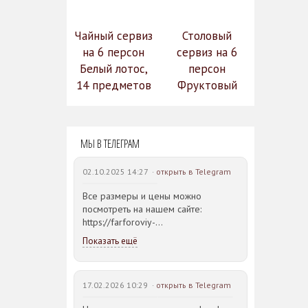
Чайный сервиз
Столовый
на 6 персон
сервиз на 6
Белый лотос,
персон
14 предметов
Фруктовый
14 990
сад (590-651)
31 528
руб.
12
руб.
МЫ В ТЕЛЕГРАМ
742 руб.
02.10.2025 14:27 ·
открыть в Telegram
Все размеры и цены можно
посмотреть на нашем сайте:
https://farforoviy-
dvorec.ru/catalog/brands/Bohemia_JIHLAVA/
Показать ещё
17.02.2026 10:29 ·
открыть в Telegram