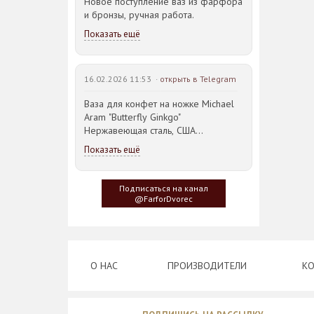
Новое поступление ваз из фарфора
и бронзы, ручная работа.
Показать ещё
16.02.2026 11:53 ·
открыть в Telegram
Ваза для конфет на ножке Michael
Aram "Butterfly Ginkgo"
Нержавеющая сталь, США
23,5*21,5*14,5см
Показать ещё
Идея такого дизайна предметов
сервировки стола пришла
Подписаться на канал
создателю, когда он впервые
@FarforDvorec
увидел дерево Гинкго Билоба, у
которого растут двойные листья,
напоминающие крылья бабочки
О НАС
ПРОИЗВОДИТЕЛИ
КО