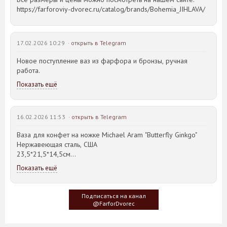
https://farforoviy-dvorec.ru/catalog/brands/Bohemia_JIHLAVA/
17.02.2026 10:29 ·
открыть в Telegram
Новое поступление ваз из фарфора и бронзы, ручная
работа.
Показать ещё
16.02.2026 11:53 ·
открыть в Telegram
Ваза для конфет на ножке Michael Aram "Butterfly Ginkgo"
Нержавеющая сталь, США
23,5*21,5*14,5см
Показать ещё
Идея такого дизайна предметов сервировки стола пришла
создателю, когда он впервые увидел дерево Гинкго Билоба,
у которого растут двойные листья, напоминающие крылья
Подписаться на канал
бабочки
@FarforDvorec