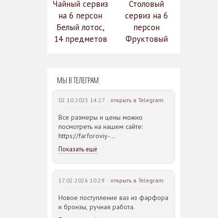
Чайный сервиз
Столовый
на 6 персон
сервиз на 6
Белый лотос,
персон
14 предметов
Фруктовый
14 990
сад (590-651)
31 528
руб.
12
руб.
МЫ В ТЕЛЕГРАМ
742 руб.
02.10.2025 14:27 ·
открыть в Telegram
Все размеры и цены можно
посмотреть на нашем сайте:
https://farforoviy-
dvorec.ru/catalog/brands/Bohemia_JIHLAVA/
Показать ещё
17.02.2026 10:29 ·
открыть в Telegram
Новое поступление ваз из фарфора
и бронзы, ручная работа.