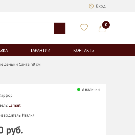
Вход
0
АВКА
ГАРАНТИИ
КОНТАКТЫ
е деньки Санта h9 см
В наличии
 Фарфор
тель:
Lamart
изводитель: Италия
0 руб.