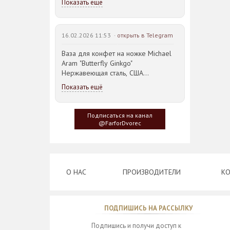
Показать ещё
16.02.2026 11:53 ·
открыть в Telegram
Ваза для конфет на ножке Michael
Aram "Butterfly Ginkgo"
Нержавеющая сталь, США
23,5*21,5*14,5см
Показать ещё
Идея такого дизайна предметов
сервировки стола пришла
Подписаться на канал
создателю, когда он впервые
@FarforDvorec
увидел дерево Гинкго Билоба, у
которого растут двойные листья,
напоминающие крылья бабочки
О НАС
ПРОИЗВОДИТЕЛИ
КО
ПОДПИШИСЬ НА РАССЫЛКУ
Подпишись и получи доступ к