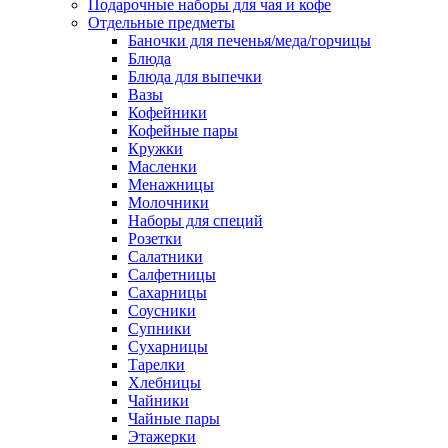
Подарочные наборы для чая и кофе
Отдельные предметы
Баночки для печенья/меда/горчицы
Блюда
Блюда для выпечки
Вазы
Кофейники
Кофейные пары
Кружки
Масленки
Менажницы
Молочники
Наборы для специй
Розетки
Салатники
Салфетницы
Сахарницы
Соусники
Супники
Сухарницы
Тарелки
Хлебницы
Чайники
Чайные пары
Этажерки