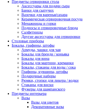
Предметы сервировки стола
Аксессуары для подачи сыра
Банки для сыпучих
Вазочки для варенья/сахара
Керамическая сервировочная посуда
Менажницы и горки
Подносы и сервировочные блюда
Салфетницы
Другие аксессуары для сервировки
Столовые приборы
Бокалы, графины, штофы
Армуды, чашки для чая
Бокалы для бренди / коньяка
Бокалы для вина
Бокалы для мартини, креманки
Бокалы, стаканы для воды / сока
Графины, кувшины, штофы
Подарочные наборы
Рюмки, стопки для ликера / водки
Стаканы для виски
Фужеры для шампанского
Предметы интерьера
Вазы
Вазы для цветов
Декоративные вазы