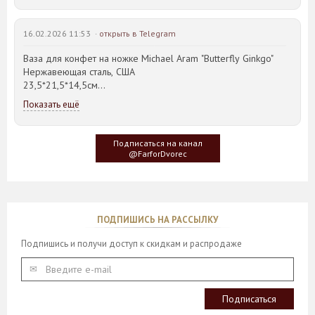
16.02.2026 11:53 ·
открыть в Telegram
Ваза для конфет на ножке Michael Aram "Butterfly Ginkgo"
Нержавеющая сталь, США
23,5*21,5*14,5см
Показать ещё
Идея такого дизайна предметов сервировки стола пришла
создателю, когда он впервые увидел дерево Гинкго Билоба,
у которого растут двойные листья, напоминающие крылья
Подписаться на канал
бабочки
@FarforDvorec
ПОДПИШИСЬ НА РАССЫЛКУ
Подпишись и получи доступ к скидкам и распродаже