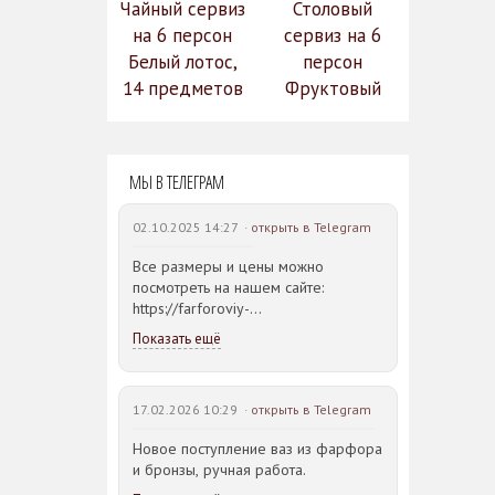
Чайный сервиз
Столовый
на 6 персон
сервиз на 6
Белый лотос,
персон
14 предметов
Фруктовый
14 990
сад (590-651)
31 528
руб.
12
руб.
МЫ В ТЕЛЕГРАМ
742 руб.
02.10.2025 14:27 ·
открыть в Telegram
Все размеры и цены можно
посмотреть на нашем сайте:
https://farforoviy-
dvorec.ru/catalog/brands/Bohemia_JIHLAVA/
Показать ещё
17.02.2026 10:29 ·
открыть в Telegram
Новое поступление ваз из фарфора
и бронзы, ручная работа.