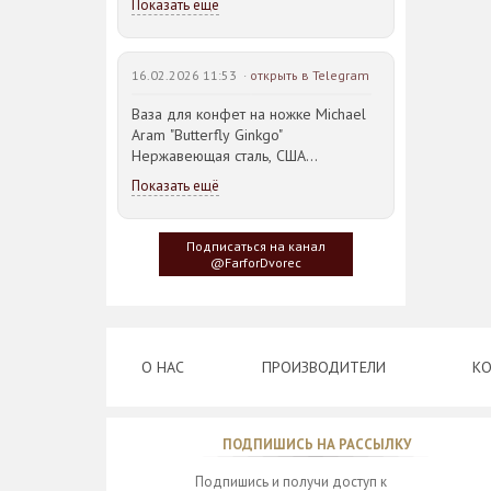
Показать ещё
16.02.2026 11:53 ·
открыть в Telegram
Ваза для конфет на ножке Michael
Aram "Butterfly Ginkgo"
Нержавеющая сталь, США
23,5*21,5*14,5см
Показать ещё
Идея такого дизайна предметов
сервировки стола пришла
Подписаться на канал
создателю, когда он впервые
@FarforDvorec
увидел дерево Гинкго Билоба, у
которого растут двойные листья,
напоминающие крылья бабочки
О НАС
ПРОИЗВОДИТЕЛИ
КО
ПОДПИШИСЬ НА РАССЫЛКУ
Подпишись и получи доступ к