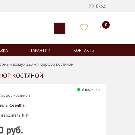
Вход
0
АВКА
ГАРАНТИИ
КОНТАКТЫ
орный воздух 320 мл, фарфор костяной
РФОР КОСТЯНОЙ
В наличии
Фарфор костяной
тель:
Rosenthal
изводитель: КНР
0 руб.