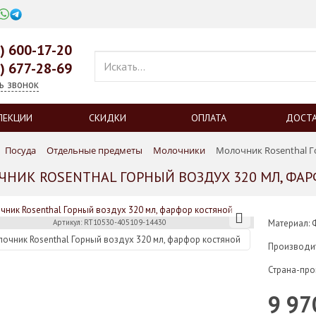
0) 600-17-20
9) 677-28-69
ь звонок
ЛЕКЦИИ
СКИДКИ
ОПЛАТА
ДОСТ
Посуда
Отдельные предметы
Молочники
Молочник Rosenthal Г
НИК ROSENTHAL ГОРНЫЙ ВОЗДУХ 320 МЛ, ФА
Артикул: RT10530-405109-14430
Материал: 
Производи
Страна-про
9 97