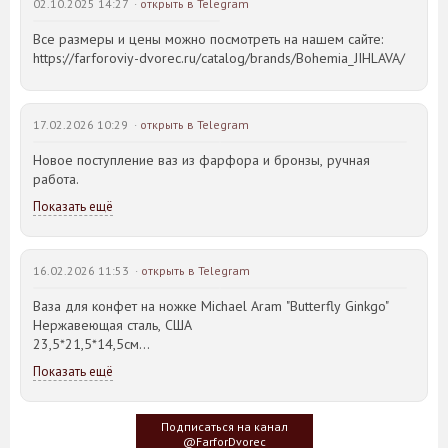
02.10.2025 14:27 ·
открыть в Telegram
Все размеры и цены можно посмотреть на нашем сайте:
https://farforoviy-dvorec.ru/catalog/brands/Bohemia_JIHLAVA/
17.02.2026 10:29 ·
открыть в Telegram
Новое поступление ваз из фарфора и бронзы, ручная
работа.
Показать ещё
16.02.2026 11:53 ·
открыть в Telegram
Ваза для конфет на ножке Michael Aram "Butterfly Ginkgo"
Нержавеющая сталь, США
23,5*21,5*14,5см
Показать ещё
Идея такого дизайна предметов сервировки стола пришла
создателю, когда он впервые увидел дерево Гинкго Билоба,
у которого растут двойные листья, напоминающие крылья
Подписаться на канал
бабочки
@FarforDvorec