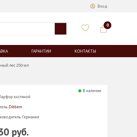
Вход
0
АВКА
ГАРАНТИИ
КОНТАКТЫ
ный лес 250 мл
В наличии
Фарфор костяной
тель:
Dibbern
изводитель: Германия
30 руб.