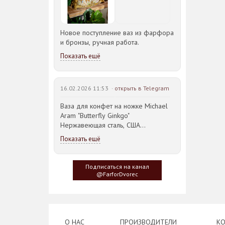
Новое поступление ваз из фарфора
и бронзы, ручная работа.
Показать ещё
16.02.2026 11:53 ·
открыть в Telegram
Ваза для конфет на ножке Michael
Aram "Butterfly Ginkgo"
Нержавеющая сталь, США
23,5*21,5*14,5см
Показать ещё
Идея такого дизайна предметов
сервировки стола пришла
Подписаться на канал
создателю, когда он впервые
@FarforDvorec
увидел дерево Гинкго Билоба, у
которого растут двойные листья,
напоминающие крылья бабочки
О НАС
ПРОИЗВОДИТЕЛИ
КО