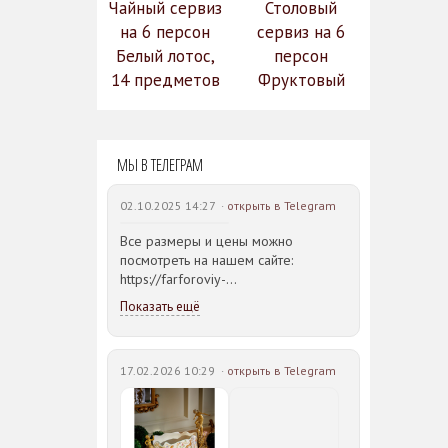
Чайный сервиз
Столовый
на 6 персон
сервиз на 6
Белый лотос,
персон
14 предметов
Фруктовый
14 990
сад (590-651)
31 528
руб.
12
руб.
МЫ В ТЕЛЕГРАМ
742 руб.
02.10.2025 14:27 ·
открыть в Telegram
Все размеры и цены можно
посмотреть на нашем сайте:
https://farforoviy-
dvorec.ru/catalog/brands/Bohemia_JIHLAVA/
Показать ещё
17.02.2026 10:29 ·
открыть в Telegram