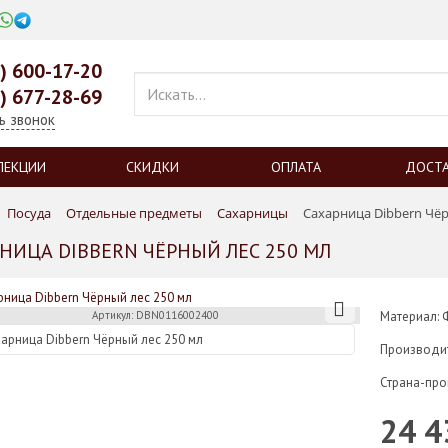
0) 600-17-20
9) 677-28-69
ь звонок
ЛЕКЦИИ
СКИДКИ
ОПЛАТА
ДОСТ
Посуда
Отдельные предметы
Сахарницы
Сахарница Dibbern Чёр
НИЦА DIBBERN ЧЁРНЫЙ ЛЕС 250 МЛ
Артикул: DBN0116002400
Материал: 
Производи
Страна-про
24 4