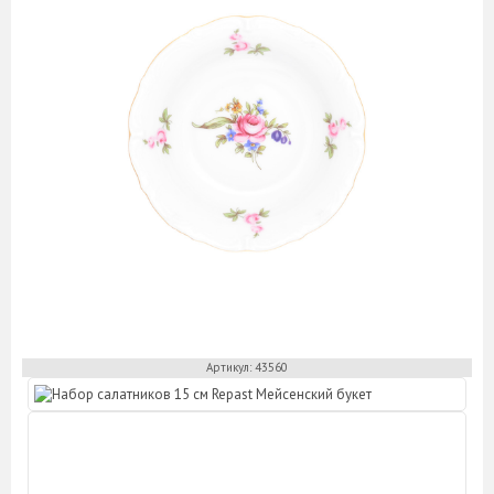
Кофейные пары
Кружки
Масленки
Менажницы
Молочники
Наборы для специй
Розетки
Салатники
Салфетницы
Сахарницы
Соусники
Супники
Сухарницы
Тарелки
Хлебницы
Чайники
Артикул: 43560
Чайные пары
Этажерки
Предметы сервировки стола
Аксессуары для подачи сыра
Банки для сыпучих
Вазочки для варенья/сахара