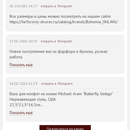
02.10.2025 14:27 ·
открыть в Telegram
Все размеры и цены можно посмотреть на нашем сайте:
https://farforoviy-dvorec.ru/catalog/brands/Bohemia_JIHLAVA/
17.02.2026 10:29 ·
открыть в Telegram
Новое поступление ваз из фарфора и бронзы, ручная
работа.
Показать ещё
16.02.2026 11:53 ·
открыть в Telegram
Ваза для конфет на ножке Michael Aram "Butterfly Ginkgo"
Нержавеющая сталь, США
23,5*21,5*14,5см
Показать ещё
Идея такого дизайна предметов сервировки стола пришла
создателю, когда он впервые увидел дерево Гинкго Билоба,
у которого растут двойные листья, напоминающие крылья
Подписаться на канал