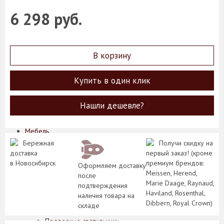
Конфетницы
Фруктовницы
6 298 руб.
Декоративные изделия, фигурки животных
Зеркала
Картины
Колонны
В корзину
Лампы
Подсвечники
Купить в один клик
Рамки для фотографий
Статуэтки
Цветы
Нашли дешевле?
Часы
Шкатулки
Мебель
Комоды, шкафы, тумбы
Бережная
Получи скидку на
Консоли, стеллажи
доставка
первый заказ! (кроме
Кофейные столики, интерьерные подставки
в Новосибирск
премиум брендов:
Оформляем доставку
Обеденные и журнальные столы
Meissen, Herend,
после
Стулья, кресла, банкетки
Marie Daage, Raynaud,
подтверждения
Освещение
Haviland, Rosenthal,
наличия товара на
Бра
Dibbern, Royal Crown)
складе
Классические светильники
Подвесные светильники