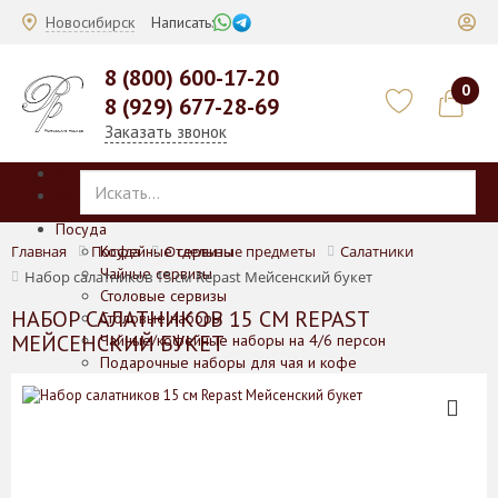
Новосибирск
Написать:
8 (800) 600-17-20
0
8 (929) 677-28-69
Заказать звонок
Каталог
Меню
Посуда
Главная
Посуда
Кофейные сервизы
Отдельные предметы
Салатники
Чайные сервизы
Набор салатников 15 см Repast Мейсенский букет
Столовые сервизы
НАБОР САЛАТНИКОВ 15 СМ REPAST
Столовые наборы
МЕЙСЕНСКИЙ БУКЕТ
Чайные/кофейные наборы на 4/6 персон
Подарочные наборы для чая и кофе
Отдельные предметы
Баночки для печенья/меда/горчицы
Блюда
Блюда для выпечки
Вазы
Кофейники