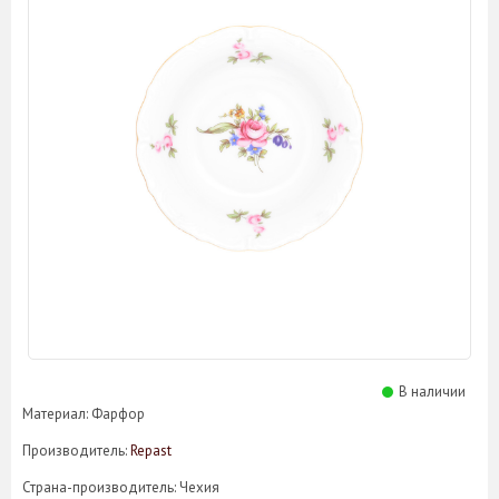
Керамическая сервировочная посуда
Менажницы и горки
Подносы и сервировочные блюда
Салфетницы
Другие аксессуары для сервировки
Столовые приборы
Бокалы, графины, штофы
Армуды, чашки для чая
Бокалы для бренди / коньяка
Бокалы для вина
Бокалы для мартини, креманки
Бокалы, стаканы для воды / сока
Графины, кувшины, штофы
Подарочные наборы
Рюмки, стопки для ликера / водки
Стаканы для виски
Фужеры для шампанского
Предметы интерьера
В наличии
Вазы
Материал: Фарфор
Вазы для цветов
Производитель:
Repast
Декоративные вазы
Кашпо
Страна-производитель: Чехия