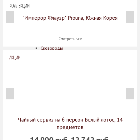
Потолочные светильники
КОЛЛЕКЦИИ
Кухонные принадлежности
Дерево
"Имперор Флауэр" Prouna, Южная Корея
Нержавеющая сталь
Блюда для запекания
Кастрюли
Смотреть все
Ножи
Сковороды
Чугун
АКЦИИ
Эмалированная сталь
Аксессуары для ванной комнаты
О нас
Производители
Коллекции
Скидки
Оплата
Доставка
Гарантии
Чайный сервиз на 6 персон Белый лотос, 14
Контакты
предметов
14 990 руб.
12 742 руб.